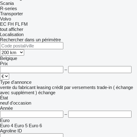
Scania
R-series
Transporter
Volvo
EC
FH
FL
FM
tout afficher
Localisation
Rechercher dans un périmètre
Belgique
Prix
–
Type d'annonce
vente
du fabricant
leasing
crédit
par versements
trade-in ( échange
avec supplément )
échange
État
neuf
d'occasion
Année
–
Euro
Euro 4
Euro 5
Euro 6
Agroline ID