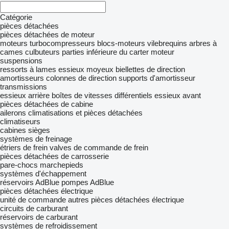
Catégorie
pièces détachées
pièces détachées de moteur
moteurs
turbocompresseurs
blocs-moteurs
vilebrequins
arbres à
cames
culbuteurs
parties inférieure du carter moteur
suspensions
ressorts à lames
essieux
moyeux
biellettes de direction
amortisseurs
colonnes de direction
supports d'amortisseur
transmissions
essieux arrière
boîtes de vitesses
différentiels
essieux avant
pièces détachées de cabine
ailerons
climatisations et pièces détachées
climatiseurs
cabines
sièges
systèmes de freinage
étriers de frein
valves de commande de frein
pièces détachées de carrosserie
pare-chocs
marchepieds
systèmes d'échappement
réservoirs AdBlue
pompes AdBlue
pièces détachées électrique
unité de commande
autres pièces détachées électrique
circuits de carburant
réservoirs de carburant
systèmes de refroidissement