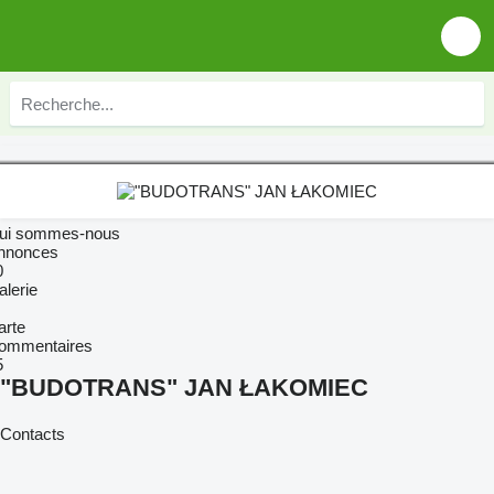
ui sommes-nous
nnonces
0
alerie
arte
ommentaires
5
"BUDOTRANS" JAN ŁAKOMIEC
Contacts