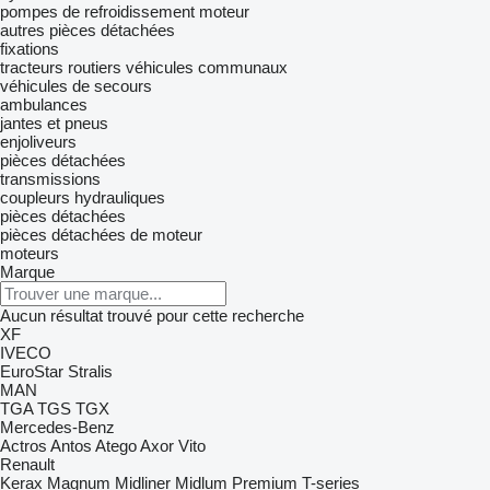
pompes de refroidissement moteur
autres pièces détachées
fixations
tracteurs routiers
véhicules communaux
véhicules de secours
ambulances
jantes et pneus
enjoliveurs
pièces détachées
transmissions
coupleurs hydrauliques
pièces détachées
pièces détachées de moteur
moteurs
Marque
Aucun résultat trouvé pour cette recherche
XF
IVECO
EuroStar
Stralis
MAN
TGA
TGS
TGX
Mercedes-Benz
Actros
Antos
Atego
Axor
Vito
Renault
Kerax
Magnum
Midliner
Midlum
Premium
T-series