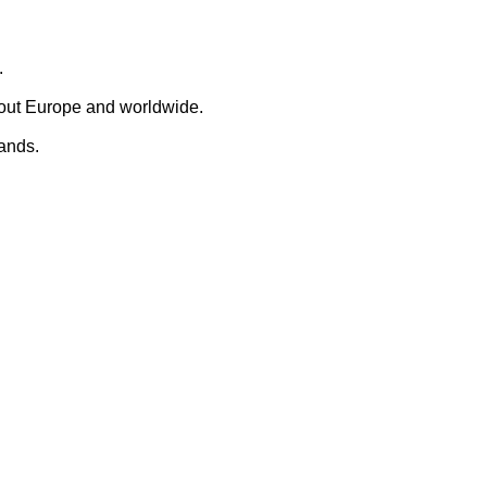
.
hout Europe and worldwide.
lands.