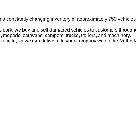
h a constantly changing inventory of approximately 750 vehicles
ss park, we buy and sell damaged vehicles to customers throug
s, mopeds, caravans, campers, trucks, trailers, and machinery.
vehicle, so we can deliver it to your company within the Nether