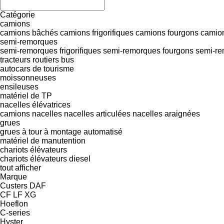
Catégorie
camions
camions bâchés
camions frigorifiques
camions fourgons
camion
semi-remorques
semi-remorques frigorifiques
semi-remorques fourgons
semi-re
tracteurs routiers
bus
autocars de tourisme
moissonneuses
ensileuses
matériel de TP
nacelles élévatrices
camions nacelles
nacelles articulées
nacelles araignées
grues
grues à tour à montage automatisé
matériel de manutention
chariots élévateurs
chariots élévateurs diesel
tout afficher
Marque
Custers
DAF
CF
LF
XG
Hoeflon
C-series
Hyster