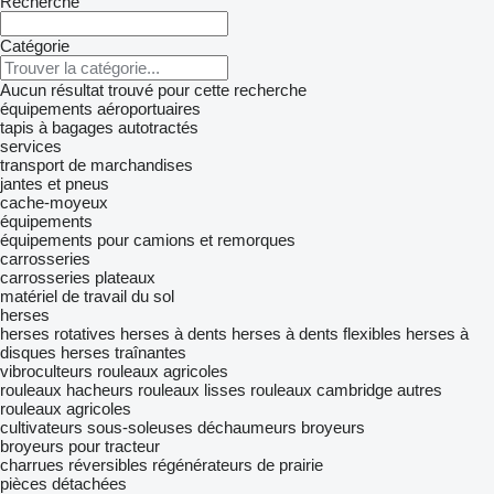
Recherche
Catégorie
Aucun résultat trouvé pour cette recherche
équipements aéroportuaires
tapis à bagages autotractés
services
transport de marchandises
jantes et pneus
cache-moyeux
équipements
équipements pour camions et remorques
carrosseries
carrosseries plateaux
matériel de travail du sol
herses
herses rotatives
herses à dents
herses à dents flexibles
herses à
disques
herses traînantes
vibroculteurs
rouleaux agricoles
rouleaux hacheurs
rouleaux lisses
rouleaux cambridge
autres
rouleaux agricoles
cultivateurs
sous-soleuses
déchaumeurs
broyeurs
broyeurs pour tracteur
charrues réversibles
régénérateurs de prairie
pièces détachées