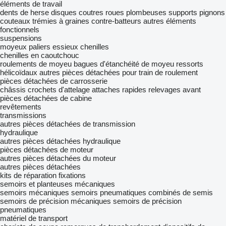
éléments de travail
dents de herse
disques
coutres
roues plombeuses
supports
pignons
couteaux
trémies à graines
contre-batteurs
autres éléments
fonctionnels
suspensions
moyeux
paliers
essieux
chenilles
chenilles en caoutchouc
roulements de moyeu
bagues d'étanchéité de moyeu
ressorts
hélicoïdaux
autres pièces détachées pour train de roulement
pièces détachées de carrosserie
châssis
crochets d'attelage
attaches rapides
relevages avant
pièces détachées de cabine
revêtements
transmissions
autres pièces détachées de transmission
hydraulique
autres pièces détachées hydraulique
pièces détachées de moteur
autres pièces détachées du moteur
autres pièces détachées
kits de réparation
fixations
semoirs et planteuses mécaniques
semoirs mécaniques
semoirs pneumatiques
combinés de semis
semoirs de précision mécaniques
semoirs de précision
pneumatiques
matériel de transport