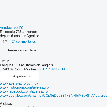
Vendeur vérifié
En stock:
786 annonces
depuis
6
ans sur Agroline
4.7
24 commentaires
Suivre ce vendeur
Timur
Langues:
russe, ukrainien, anglais
+380 97 423...
Montrer
+380 97 423 2814
Appelez-moi
www.avers-agro.com.ua
www.instagram.com/aversagro
www.facebook.com/aversagro
www.youtube.com/channel/UCp9gDsJ83TkSNHbiM3pRPiA/feature
Aleksey