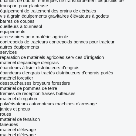
chariots de coupe
remorques de transbordement
dispositifs de
transport pour planteuse
équipement de traitement des grains de céréales
vis à grain
équipements gravitaires
élévateurs à godets
barres de coupes
cueilleurs à tournesol
équipements
accessoires pour matériel agricole
contrepoids de tracteurs
contrepoids
bennes pour tracteur
autres équipements
services
réparation de matériels agricoles
services d'irrigation
matériel d'épandage d'engrais
épandeurs à lisier
distributeurs d'engrais
épandeurs d'engrais tractés
distributeurs d'engrais portés
matériel forestier
dessoucheuses
broyeurs forestiers
matériel de pommes de terre
trémies de réception
fraises butteuses
matériel d'irrigation
pulvérisateurs automoteurs
machines d'arrosage
jantes et pneus
roues
matériel de fenaison
faneuses
matériel d'élevage
matériel d'élevage