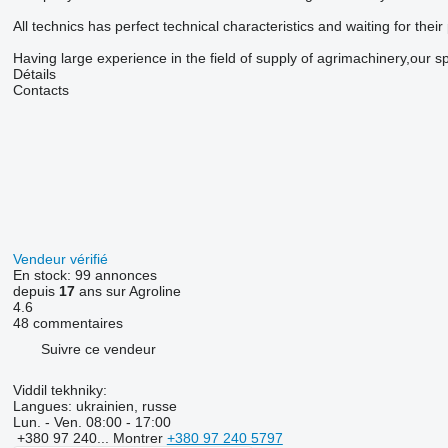
All technics has perfect technical characteristics and waiting for thei
Having large experience in the field of supply of agrimachinery,our s
Détails
Contacts
Vendeur vérifié
En stock:
99 annonces
depuis
17
ans sur Agroline
4.6
48 commentaires
Suivre ce vendeur
Viddil tekhniky:
Langues:
ukrainien, russe
Lun. - Ven.
08:00 - 17:00
+380 97 240...
Montrer
+380 97 240 5797