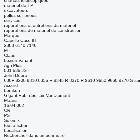
chariots télescopiques
matériel de TP
excavateurs
pelles sur pneus
services
réparations et entretiens du matériel
réparations de matériel de construction
Marque
Capello
Case IH
2388
6140
7140
MT
Claas
Lexion
Variant
Agri Plus
531
535
JS
John Deere
630F
8200
8310
8335 R
8345 R
8370 R
9610
9650
9660
9770
S-se
Accord
Lemken
Gigant
Rubin
Solitair
VariDiamant
Maans
16.04.002
CR
PS
Solomix
tout afficher
Localisation
Rechercher dans un périmètre