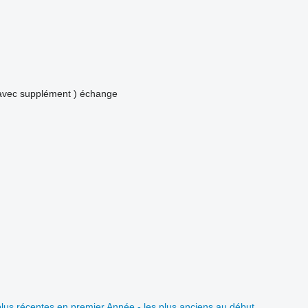
avec supplément )
échange
plus récentes en premier
Année - les plus anciens au début