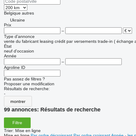
Belgique
autres
Ukraine
Prix
–
Type d'annonce
vente
du fabricant
leasing
crédit
par versements
trade-in ( échange 
État
neuf
d'occasion
Année
–
Agroline ID
Pas assez de filtres ?
Proposer une modification
Résultats de recherche:
-
montrer
99 annonces:
Résultats de recherche
Filtre
Trier
:
Mise en ligne
Mise en ligne
Par ordre décroissant
Par ordre croissant
Année - les 