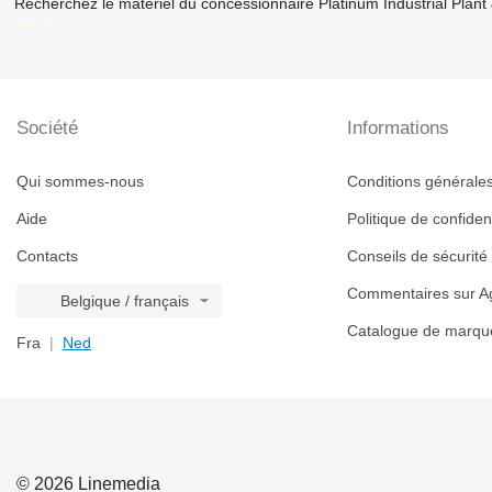
Recherchez le matériel du concessionnaire Platinum Industrial Plant
disallow-in-dsa
Société
Informations
Qui sommes-nous
Conditions générales 
Aide
Politique de confident
Contacts
Conseils de sécurité
Commentaires sur Ag
Belgique / français
Catalogue de marqu
Fra
Ned
© 2026 Linemedia