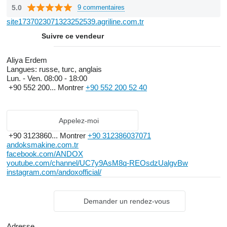
5.0
9 commentaires
site1737023071323252539.agriline.com.tr
Suivre ce vendeur
Aliya Erdem
Langues:
russe, turc, anglais
Lun. - Ven.
08:00 - 18:00
+90 552 200...
Montrer
+90 552 200 52 40
Appelez-moi
+90 3123860...
Montrer
+90 312386037071
andoksmakine.com.tr
facebook.com/ANDOX
youtube.com/channel/UC7y9AsM8q-REOsdzUalgvBw
instagram.com/andoxofficial/
Demander un rendez-vous
Adresse