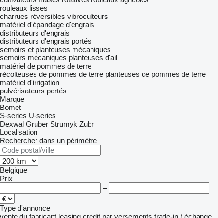
rouleaux lisses
charrues réversibles
vibroculteurs
matériel d'épandage d'engrais
distributeurs d'engrais
distributeurs d'engrais portés
semoirs et planteuses mécaniques
semoirs mécaniques
planteuses d'ail
matériel de pommes de terre
récolteuses de pommes de terre
planteuses de pommes de terre
matériel d'irrigation
pulvérisateurs portés
Marque
Bomet
S-series
U-series
Dexwal
Gruber
Strumyk
Zubr
Localisation
Rechercher dans un périmètre
Belgique
Prix
–
Type d'annonce
vente
du fabricant
leasing
crédit
par versements
trade-in ( échange