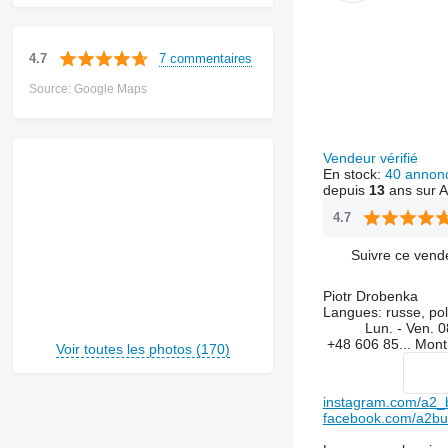
7 commentaires
4.7
Source: Google Maps
Vendeur vérifié
En stock:
40 annon
depuis
13
ans sur A
4.7
Suivre ce vend
Piotr Drobenka
Langues:
russe, po
Lun. - Ven.
0
+48 606 85...
Mont
Voir toutes les photos (170)
instagram.com/a2_
facebook.com/a2bud