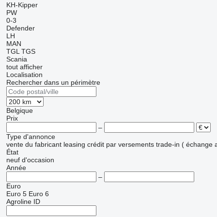
KH-Kipper
PW
0-3
Defender
LH
MAN
TGL
TGS
Scania
tout afficher
Localisation
Rechercher dans un périmètre
Belgique
Prix
–
Type d'annonce
vente
du fabricant
leasing
crédit
par versements
trade-in ( échange 
État
neuf
d'occasion
Année
–
Euro
Euro 5
Euro 6
Agroline ID