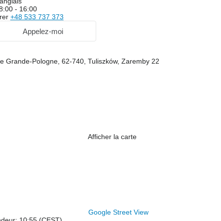
anglais
8:00 - 16:00
rer
+48 533 737 373
Appelez-moi
de Grande-Pologne, 62-740, Tuliszków, Zaremby 22
Afficher la carte
Google Street View
ndeur: 10:55 (CEST)