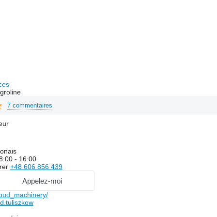
ces
groline
7 commentaires
eur
lonais
8:00 - 16:00
rer
+48 606 856 439
Appelez-moi
bud_machinery/
.tuliszkow