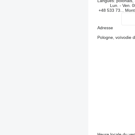
Langues:
polonais, 
Lun. - Ven.
0
+48 533 73...
Mont
Adresse
Pologne, voïvodie 
Heure locale du ve