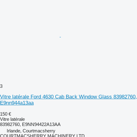
3
Vitre latérale Ford 4630 Cab Back Window Glass 83982760,
E9nn944a13aa
150 €
Vitre latérale
83982760, E9NN94422A13AA
Irlande, Courtmacsherry
COURTMACSHERRY MACHINERY LTD