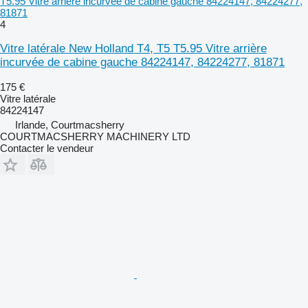
T5.95 Vitre arrière incurvée de cabine gauche 84224147, 84224277,
81871
4
Vitre latérale New Holland T4, T5 T5.95 Vitre arrière
incurvée de cabine gauche 84224147, 84224277, 81871
175 €
Vitre latérale
84224147
Irlande, Courtmacsherry
COURTMACSHERRY MACHINERY LTD
Contacter le vendeur