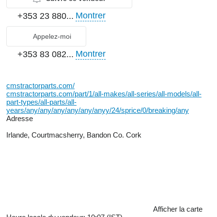
Montrer
+353 23 880...
Appelez-moi
Montrer
+353 83 082...
cmstractorparts.com/
cmstractorparts.com/part/1/all-makes/all-series/all-models/all-
part-types/all-parts/all-
years/any/any/any/any/any/anyy/24/sprice/0/breaking/any
Adresse
Irlande, Courtmacsherry, Bandon Co. Cork
Afficher la carte