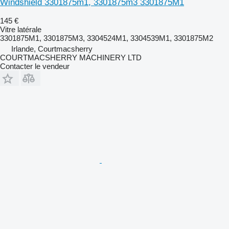
Windshield 3301875m1, 3301875m3 3301875M1
145 €
Vitre latérale
3301875M1, 3301875M3, 3304524M1, 3304539M1, 3301875M2
Irlande, Courtmacsherry
COURTMACSHERRY MACHINERY LTD
Contacter le vendeur