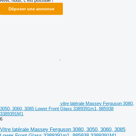
Avec nous, c'est possible !
Déposer une annonce
vitre latérale Massey Ferguson 3080,
3050, 3060, 3085 Lower Front Glass 3389391m1, 885938
3389391M1
6
Vitre latérale Massey Ferguson 3080, 3050, 3060, 3085
Lower Front Glass 3389391m1, 885938 3389391M1