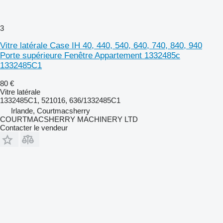
3
Vitre latérale Case IH 40, 440, 540, 640, 740, 840, 940
Porte supérieure Fenêtre Appartement 1332485c
1332485C1
80 €
Vitre latérale
1332485C1, 521016, 636/1332485C1
Irlande, Courtmacsherry
COURTMACSHERRY MACHINERY LTD
Contacter le vendeur