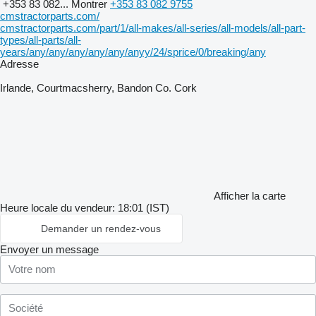
+353 83 082...
Montrer
+353 83 082 9755
cmstractorparts.com/
cmstractorparts.com/part/1/all-makes/all-series/all-models/all-part-
types/all-parts/all-
years/any/any/any/any/any/anyy/24/sprice/0/breaking/any
Adresse
Irlande, Courtmacsherry, Bandon Co. Cork
Afficher la carte
Heure locale du vendeur: 18:01 (IST)
Demander un rendez-vous
Envoyer un message