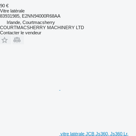
90 €
Vitre latérale
83931985, E2NN94000R68AA
Irlande, Courtmacsherry
COURTMACSHERRY MACHINERY LTD
Contacter le vendeur
vitre latérale JCB Js360, Js360 Lr,