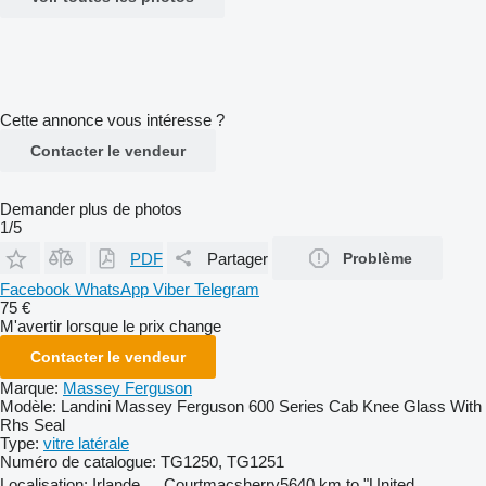
Cette annonce vous intéresse ?
Contacter le vendeur
Demander plus de photos
1/5
PDF
Partager
Problème
Facebook
WhatsApp
Viber
Telegram
75 €
M'avertir lorsque le prix change
Contacter le vendeur
Marque:
Massey Ferguson
Modèle:
Landini Massey Ferguson 600 Series Cab Knee Glass With
Rhs Seal
Type:
vitre latérale
Numéro de catalogue:
TG1250, TG1251
Localisation:
Irlande
Courtmacsherry
5640 km to "United