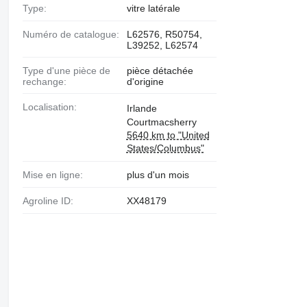
Type:
vitre latérale
Numéro de catalogue:
L62576, R50754,
L39252, L62574
Type d'une pièce de
pièce détachée
rechange:
d'origine
Localisation:
Irlande
Courtmacsherry
5640 km to "United
States/Columbus"
Mise en ligne:
plus d'un mois
Agroline ID:
XX48179