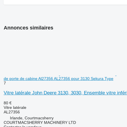
Annonces similaires
de porte de cabine Al27356 AL27356 pour 3130 Sekura Type
7
Vitre latérale John Deere 3130, 3030, Ensemble vitre inf
80 €
Vitre latérale
AL27356
Irlande, Courtmacsherry
COURTMACSHERRY MACHINERY LTD
Contacter le vendeur