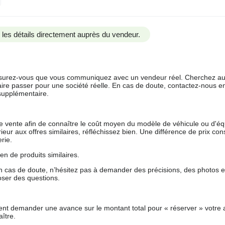
us les détails directement auprès du vendeur.
 assurez-vous que vous communiquez avec un vendeur réel. Cherchez au
aire passer pour une société réelle. En cas de doute, contactez-nous en 
supplémentaire.
 de vente afin de connaître le coût moyen du modèle de véhicule ou d'
férieur aux offres similaires, réfléchissez bien. Une différence de prix co
rie.
en de produits similaires.
 cas de doute, n’hésitez pas à demander des précisions, des photos 
oser des questions.
nt demander une avance sur le montant total pour « réserver » votre a
ître.