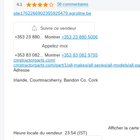
58 commentaires
4.1
site1762266902355920479.agroline.be
Suivre ce vendeur
+353 23 880...
Montrer
+353 23 880 5006
Appelez-moi
+353 83 082...
Montrer
+353 83 082 9755
cmstractorparts.com/
cmstractorparts.com/part/1/all-makes/all-series/all-models/all-p
Adresse
Irlande, Courtmacsherry, Bandon Co. Cork
Afficher la carte
Heure locale du vendeur: 23:54 (IST)