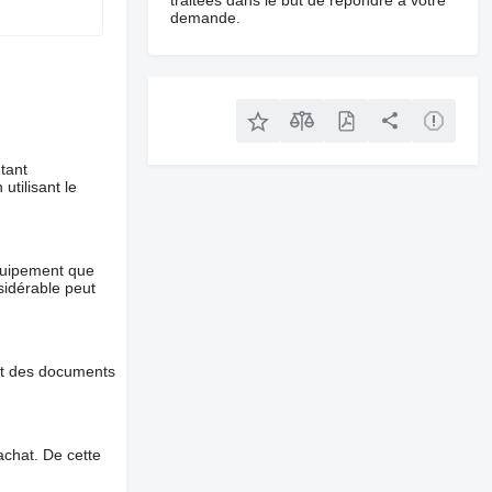
traitées dans le but de répondre à votre
demande.
tant
utilisant le
équipement que
nsidérable peut
et des documents
chat. De cette