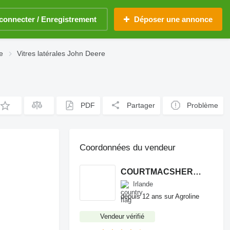
connecter / Enregistrement
Déposer une annonce
e
Vitres latérales John Deere
PDF
Partager
Problème
Coordonnées du vendeur
COURTMACSHERRY MACHINERY LTD
Irlande
depuis 12 ans sur Agroline
Vendeur vérifié