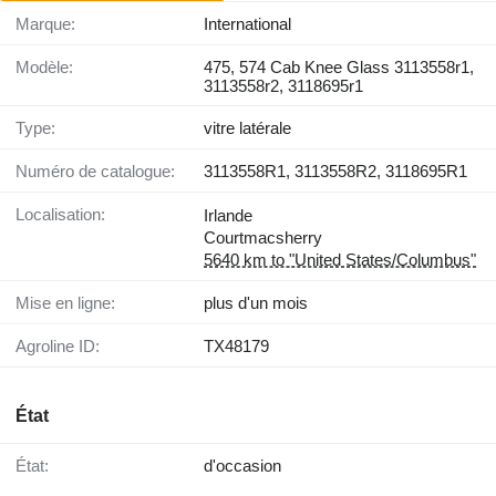
Marque:
International
Modèle:
475, 574 Cab Knee Glass 3113558r1,
3113558r2, 3118695r1
Type:
vitre latérale
Numéro de catalogue:
3113558R1, 3113558R2, 3118695R1
Localisation:
Irlande
Courtmacsherry
5640 km to "United States/Columbus"
Mise en ligne:
plus d'un mois
Agroline ID:
TX48179
État
État:
d'occasion