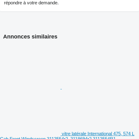
répondre à votre demande.
Annonces similaires
vitre latérale International 475, 574 L
Cab Front Windscreen 3113554r2, 3118694r2 3113554R1