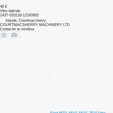
40 €
Vitre latérale
1437-020218-12183902
Irlande, Courtmacsherry
COURTMACSHERRY MACHINERY LTD
Contacter le vendeur
Ford 4610, 6610, 5610, 7610 Vitre