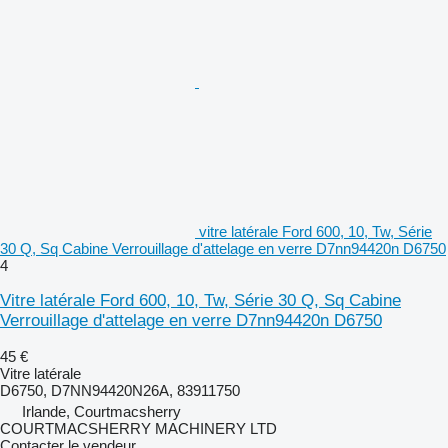
vitre latérale Ford 600, 10, Tw, Série
30 Q, Sq Cabine Verrouillage d'attelage en verre D7nn94420n D6750
4
Vitre latérale Ford 600, 10, Tw, Série 30 Q, Sq Cabine
Verrouillage d'attelage en verre D7nn94420n D6750
45 €
Vitre latérale
D6750, D7NN94420N26A, 83911750
Irlande, Courtmacsherry
COURTMACSHERRY MACHINERY LTD
Contacter le vendeur