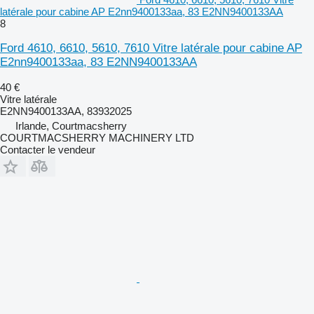
latérale pour cabine AP E2nn9400133aa, 83 E2NN9400133AA
8
Ford 4610, 6610, 5610, 7610 Vitre latérale pour cabine AP
E2nn9400133aa, 83 E2NN9400133AA
40 €
Vitre latérale
E2NN9400133AA, 83932025
Irlande, Courtmacsherry
COURTMACSHERRY MACHINERY LTD
Contacter le vendeur