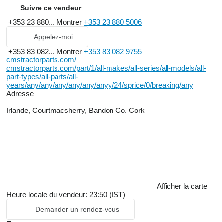
Suivre ce vendeur
+353 23 880...
Montrer
+353 23 880 5006
Appelez-moi
+353 83 082...
Montrer
+353 83 082 9755
cmstractorparts.com/
cmstractorparts.com/part/1/all-makes/all-series/all-models/all-
part-types/all-parts/all-
years/any/any/any/any/any/anyy/24/sprice/0/breaking/any
Adresse
Irlande, Courtmacsherry, Bandon Co. Cork
Afficher la carte
Heure locale du vendeur: 23:50 (IST)
Demander un rendez-vous