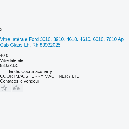
2
Vitre latérale Ford 3610, 3910, 4610, 4610, 6610, 7610 Ap
Cab Glass Lh, Rh 83932025
40 €
Vitre latérale
83932025
Irlande, Courtmacsherry
COURTMACSHERRY MACHINERY LTD
Contacter le vendeur