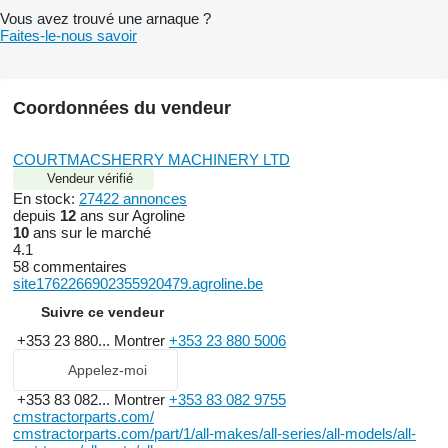
Vous avez trouvé une arnaque ?
Faites-le-nous savoir
Coordonnées du vendeur
COURTMACSHERRY MACHINERY LTD
Vendeur vérifié
En stock:
27422 annonces
depuis
12
ans sur Agroline
10
ans sur le marché
4.1
58 commentaires
site1762266902355920479.agroline.be
Suivre ce vendeur
+353 23 880...
Montrer
+353 23 880 5006
Appelez-moi
+353 83 082...
Montrer
+353 83 082 9755
cmstractorparts.com/
cmstractorparts.com/part/1/all-makes/all-series/all-models/all-