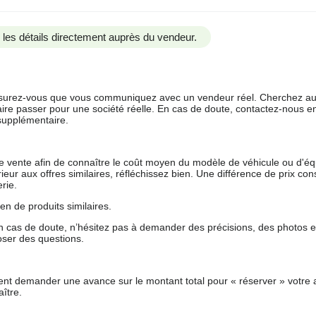
us les détails directement auprès du vendeur.
 assurez-vous que vous communiquez avec un vendeur réel. Cherchez au
aire passer pour une société réelle. En cas de doute, contactez-nous en 
supplémentaire.
 de vente afin de connaître le coût moyen du modèle de véhicule ou d'
férieur aux offres similaires, réfléchissez bien. Une différence de prix co
rie.
en de produits similaires.
 cas de doute, n’hésitez pas à demander des précisions, des photos 
oser des questions.
nt demander une avance sur le montant total pour « réserver » votre a
ître.