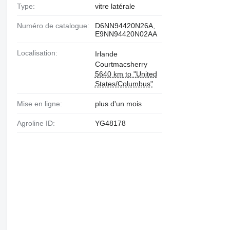
Type:
vitre latérale
Numéro de catalogue:
D6NN94420N26A,
E9NN94420N02AA
Localisation:
Irlande
Courtmacsherry
5640 km to "United
States/Columbus"
Mise en ligne:
plus d'un mois
Agroline ID:
YG48178