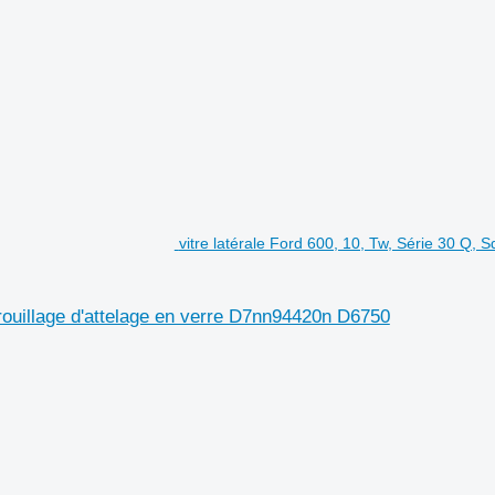
vitre latérale Ford 600, 10, Tw, Série 30 Q, 
rrouillage d'attelage en verre D7nn94420n D6750