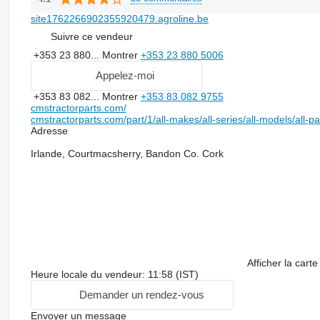
site1762266902355920479.agroline.be
Suivre ce vendeur
+353 23 880...
Montrer
+353 23 880 5006
Appelez-moi
+353 83 082...
Montrer
+353 83 082 9755
cmstractorparts.com/
cmstractorparts.com/part/1/all-makes/all-series/all-models/all-p
Adresse
Irlande, Courtmacsherry, Bandon Co. Cork
Afficher la carte
Heure locale du vendeur: 11:58 (IST)
Demander un rendez-vous
Envoyer un message