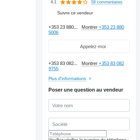
58 commentaires
4.1
Suivre ce vendeur
+353 23 880...
Montrer
+353 23 880
5006
Appelez-moi
+353 83 082...
Montrer
+353 83 082
9755
Plus d'informations
Poser une question au vendeur
Demander plus de
photos
Veuillez vérifier le numéro de téléphone :