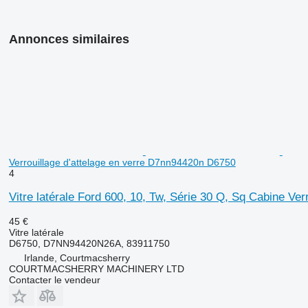
Annonces similaires
Verrouillage d'attelage en verre D7nn94420n D6750
4
Vitre latérale Ford 600, 10, Tw, Série 30 Q, Sq Cabine Ve
45 €
Vitre latérale
D6750, D7NN94420N26A, 83911750
Irlande, Courtmacsherry
COURTMACSHERRY MACHINERY LTD
Contacter le vendeur