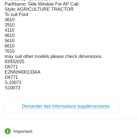
PartName: Side Window For AP Cab
Style: AGRICULTURE TRACTOR
To suit Ford
3610
3910
4110
4610
5610
6610
7610
may suit other models.please check dimensions
83932025
D6771
E2NN9400133AA
D6771
S.10073
S10073
Demander des informations supplémentaires
Important