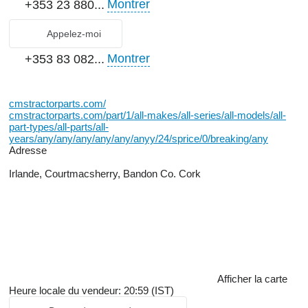
Montrer
+353 23 880...
Appelez-moi
Montrer
+353 83 082...
cmstractorparts.com/
cmstractorparts.com/part/1/all-makes/all-series/all-models/all-
part-types/all-parts/all-
years/any/any/any/any/any/anyy/24/sprice/0/breaking/any
Adresse
Irlande, Courtmacsherry, Bandon Co. Cork
Afficher la carte
Heure locale du vendeur: 20:59 (IST)