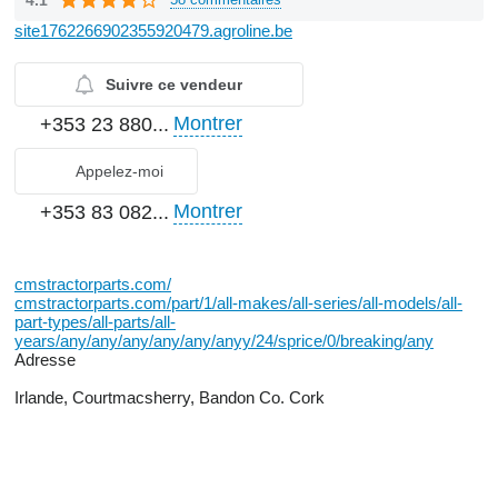
site1762266902355920479.agroline.be
Suivre ce vendeur
Montrer
+353 23 880...
Appelez-moi
Montrer
+353 83 082...
cmstractorparts.com/
cmstractorparts.com/part/1/all-makes/all-series/all-models/all-
part-types/all-parts/all-
years/any/any/any/any/any/anyy/24/sprice/0/breaking/any
Adresse
Irlande, Courtmacsherry, Bandon Co. Cork