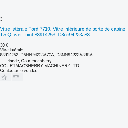
3
Vitre latérale Ford 7710, Vitre inférieure de porte de cabine
Tw Q avec joint 83914253, D8nn94223a88
30 €
Vitre latérale
83914253, D5NN94223A70A, D8NN94223A88BA
Irlande, Courtmacsherry
COURTMACSHERRY MACHINERY LTD
Contacter le vendeur