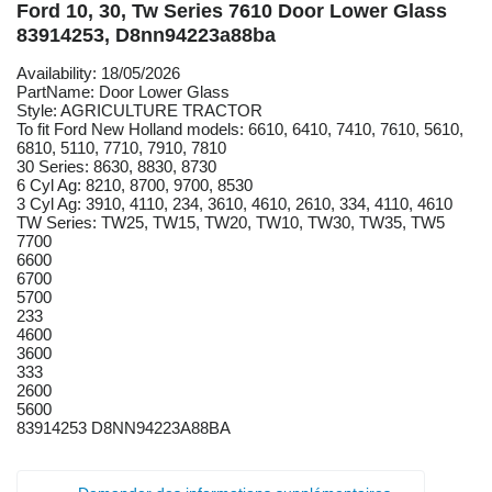
Ford 10, 30, Tw Series 7610 Door Lower Glass
83914253, D8nn94223a88ba
Availability: 18/05/2026
PartName: Door Lower Glass
Style: AGRICULTURE TRACTOR
To fit Ford New Holland models: 6610, 6410, 7410, 7610, 5610,
6810, 5110, 7710, 7910, 7810
30 Series: 8630, 8830, 8730
6 Cyl Ag: 8210, 8700, 9700, 8530
3 Cyl Ag: 3910, 4110, 234, 3610, 4610, 2610, 334, 4110, 4610
TW Series: TW25, TW15, TW20, TW10, TW30, TW35, TW5
7700
6600
6700
5700
233
4600
3600
333
2600
5600
83914253 D8NN94223A88BA