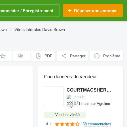
connecter / Enregistrement
Déposer une annonce
rown
Vitres latérales David Brown
PDF
Partager
Problème
Coordonnées du vendeur
COURTMACSHERRY MACHINERY LTD
Irlande
depuis 12 ans sur Agroline
Vendeur vérifié
58 commentaires
4.1