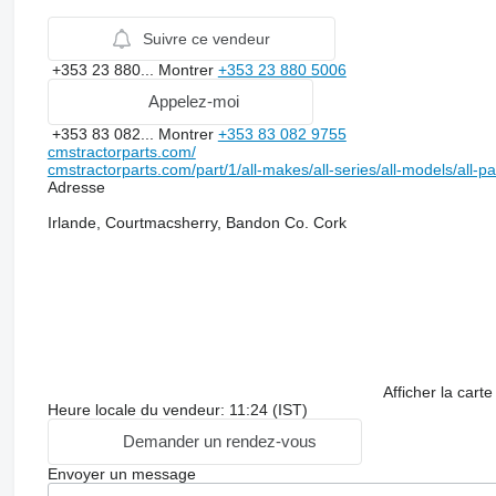
Suivre ce vendeur
+353 23 880...
Montrer
+353 23 880 5006
Appelez-moi
+353 83 082...
Montrer
+353 83 082 9755
cmstractorparts.com/
cmstractorparts.com/part/1/all-makes/all-series/all-models/all-p
Adresse
Irlande, Courtmacsherry, Bandon Co. Cork
Afficher la carte
Heure locale du vendeur: 11:24 (IST)
Demander un rendez-vous
Envoyer un message