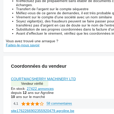
N'effectuez pas de prépaiement sans établir de documents co
échanges.
Transfert de l'argent sur le compte séquestre
Méfiez-vous de ce genre de demandes, il est très probable 
Virement sur le compte d'une société avec un nom similaire
Soyez vigilant(e), des fraudeurs peuvent se faire passer po
transférez pas d'argent en cas de doute sur le nom de l'entre
Substitution de ses propres coordonnées dans la facture d'un
Avant d'effectuer le virement, vérifiez que les coordonnées i
Vous avez trouvé une arnaque ?
Faites-le-nous savoir
Coordonnées du vendeur
COURTMACSHERRY MACHINERY LTD
Vendeur vérifié
En stock:
27422 annonces
depuis
12
ans sur Agroline
10
ans sur le marché
58 commentaires
4.1
site1762266902355920479.agroline.be