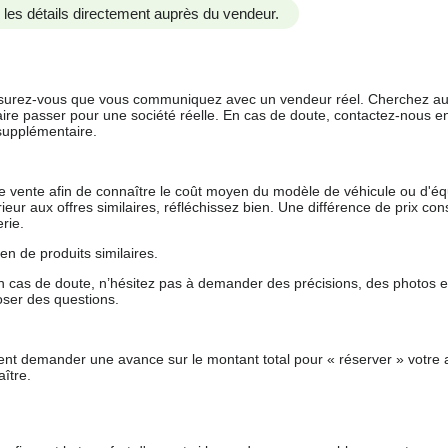
us les détails directement auprès du vendeur.
 assurez-vous que vous communiquez avec un vendeur réel. Cherchez au
aire passer pour une société réelle. En cas de doute, contactez-nous en 
supplémentaire.
 de vente afin de connaître le coût moyen du modèle de véhicule ou d'
férieur aux offres similaires, réfléchissez bien. Une différence de prix co
rie.
en de produits similaires.
 cas de doute, n’hésitez pas à demander des précisions, des photos 
oser des questions.
nt demander une avance sur le montant total pour « réserver » votre a
ître.