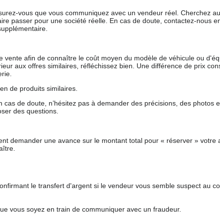
 assurez-vous que vous communiquez avec un vendeur réel. Cherchez au
aire passer pour une société réelle. En cas de doute, contactez-nous en 
supplémentaire.
 de vente afin de connaître le coût moyen du modèle de véhicule ou d'
férieur aux offres similaires, réfléchissez bien. Une différence de prix co
rie.
en de produits similaires.
 cas de doute, n’hésitez pas à demander des précisions, des photos 
oser des questions.
nt demander une avance sur le montant total pour « réserver » votre a
ître.
nfirmant le transfert d'argent si le vendeur vous semble suspect au c
que vous soyez en train de communiquer avec un fraudeur.