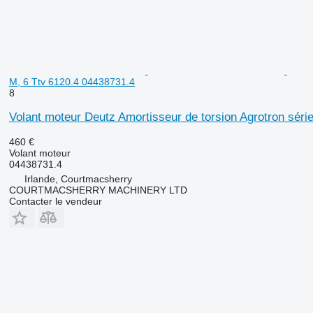
M, 6 Ttv 6120.4 04438731.4
8
Volant moteur Deutz Amortisseur de torsion Agrotron séri
460 €
Volant moteur
04438731.4
Irlande, Courtmacsherry
COURTMACSHERRY MACHINERY LTD
Contacter le vendeur