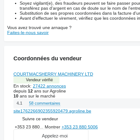
Soyez vigilant(e), des fraudeurs peuvent se faire passer po
transférez pas d'argent en cas de doute sur le nom de l'entre
Substitution de ses propres coordonnées dans la facture d'un
Avant d'effectuer le virement, vérifiez que les coordonnées i
Vous avez trouvé une arnaque ?
Faites-le-nous savoir
Coordonnées du vendeur
COURTMACSHERRY MACHINERY LTD
Vendeur vérifié
En stock:
27422 annonces
depuis
12
ans sur Agroline
10
ans sur le marché
58 commentaires
4.1
site1762266902355920479.agroline.be
Suivre ce vendeur
+353 23 880...
Montrer
+353 23 880 5006
Appelez-moi