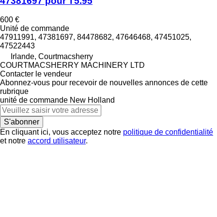
47381697 pour T5.95
600 €
Unité de commande
47911991, 47381697, 84478682, 47646468, 47451025,
47522443
Irlande, Courtmacsherry
COURTMACSHERRY MACHINERY LTD
Contacter le vendeur
Abonnez-vous pour recevoir de nouvelles annonces de cette
rubrique
unité de commande
New Holland
S'abonner
En cliquant ici, vous acceptez notre
politique de confidentialité
et notre
accord utilisateur
.