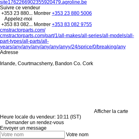
site1762266902355920479.agroline.be
Suivre ce vendeur
+353 23 880...
Montrer
+353 23 880 5006
Appelez-moi
+353 83 082...
Montrer
+353 83 082 9755
cmstractorparts.com/
cmstractorparts.com/part/1/all-makes/all-series/all-models/all-
part-types/all-parts/all-
years/any/any/any/any/any/anyy/24/sprice/0/breaking/any
Adresse
Irlande, Courtmacsherry, Bandon Co. Cork
Afficher la carte
Heure locale du vendeur: 10:11 (IST)
Demander un rendez-vous
Envoyer un message
Votre nom