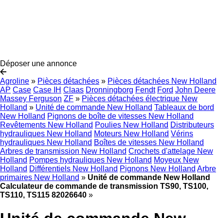
Déposer une annonce
Agroline
»
Pièces détachées
»
Pièces détachées New Holland
AP
Case
Case IH
Claas
Dronningborg
Fendt
Ford
John Deere
Massey Ferguson
ZF
»
Pièces détachées électrique New
Holland
»
Unité de commande New Holland
Tableaux de bord
New Holland
Pignons de boîte de vitesses New Holland
Revêtements New Holland
Poulies New Holland
Distributeurs
hydrauliques New Holland
Moteurs New Holland
Vérins
hydrauliques New Holland
Boîtes de vitesses New Holland
Arbres de transmission New Holland
Crochets d'attelage New
Holland
Pompes hydrauliques New Holland
Moyeux New
Holland
Différentiels New Holland
Pignons New Holland
Arbre
primaires New Holland
»
Unité de commande New Holland
Calculateur de commande de transmission TS90, TS100,
TS110, TS115 82026640
»