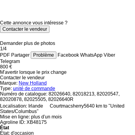
Cette annonce vous intéresse ?
Contacter le vendeur
Demander plus de photos
1/4
PDF
Partager
Problème
Facebook
WhatsApp
Viber
Telegram
800 €
M'avertir lorsque le prix change
Contacter le vendeur
Marque:
New Holland
Type:
unité de commande
Numéro de catalogue:
82026640, 82018213, 82020547,
82020878, 82025505, 82026640R
Localisation:
Irlande
Courtmacsherry
5640 km to "United
States/Columbus"
Mise en ligne:
plus d'un mois
Agroline ID:
XB48175
État
État:
d'occasion