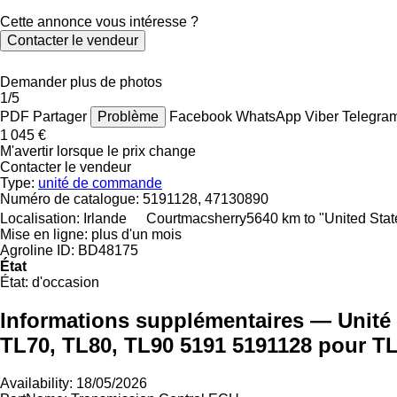
Cette annonce vous intéresse ?
Contacter le vendeur
Demander plus de photos
1/5
PDF
Partager
Problème
Facebook
WhatsApp
Viber
Telegra
1 045 €
M'avertir lorsque le prix change
Contacter le vendeur
Type:
unité de commande
Numéro de catalogue:
5191128, 47130890
Localisation:
Irlande
Courtmacsherry
5640 km to "United Sta
Mise en ligne:
plus d'un mois
Agroline ID:
BD48175
État
État:
d'occasion
Informations supplémentaires — Unit
TL70, TL80, TL90 5191 5191128 pour T
Availability: 18/05/2026