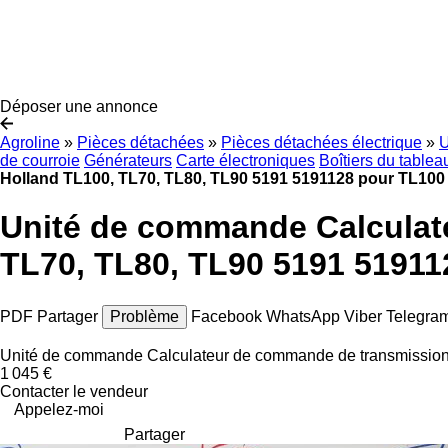
Déposer une annonce
Agroline
»
Pièces détachées
»
Pièces détachées électrique
»
U
de courroie
Générateurs
Carte électroniques
Boîtiers du tablea
Holland TL100, TL70, TL80, TL90 5191 5191128 pour TL100
Unité de commande Calculat
TL70, TL80, TL90 5191 51911
PDF
Partager
Problème
Facebook
WhatsApp
Viber
Telegra
Unité de commande Calculateur de commande de transmissio
1 045 €
Contacter le vendeur
Appelez-moi
Partager