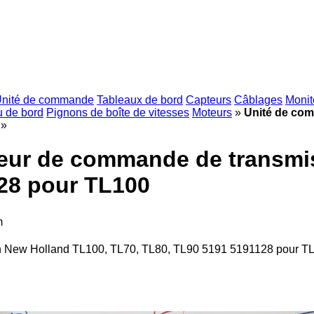
nité de commande
Tableaux de bord
Capteurs
Câblages
Monit
u de bord
Pignons de boîte de vitesses
Moteurs
»
Unité de co
»
eur de commande de transmi
28 pour TL100
m
n New Holland TL100, TL70, TL80, TL90 5191 5191128 pour T