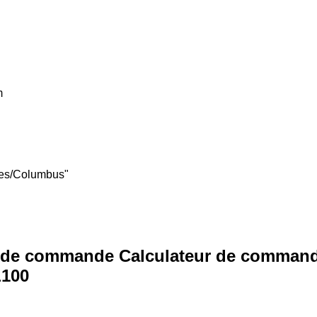
m
tes/Columbus"
é de commande Calculateur de command
L100