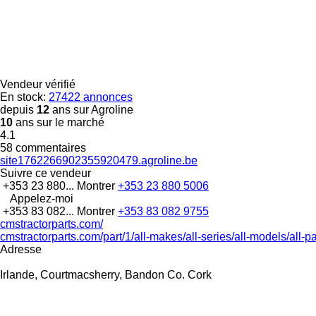
Vendeur vérifié
En stock:
27422 annonces
depuis
12
ans sur Agroline
10
ans sur le marché
4.1
58 commentaires
site1762266902355920479.agroline.be
Suivre ce vendeur
+353 23 880...
Montrer
+353 23 880 5006
Appelez-moi
+353 83 082...
Montrer
+353 83 082 9755
cmstractorparts.com/
cmstractorparts.com/part/1/all-makes/all-series/all-models/all-p
Adresse
Irlande, Courtmacsherry, Bandon Co. Cork