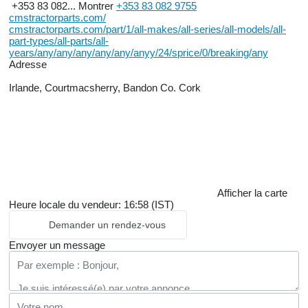
+353 83 082...
Montrer
+353 83 082 9755
cmstractorparts.com/
cmstractorparts.com/part/1/all-makes/all-series/all-models/all-
part-types/all-parts/all-
years/any/any/any/any/any/anyy/24/sprice/0/breaking/any
Adresse
Irlande, Courtmacsherry, Bandon Co. Cork
Afficher la carte
Heure locale du vendeur: 16:58 (IST)
Demander un rendez-vous
Envoyer un message