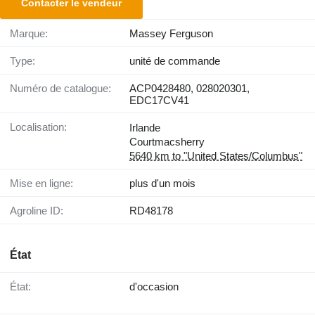
Contacter le vendeur
Marque:
Massey Ferguson
Type:
unité de commande
Numéro de catalogue:
ACP0428480, 028020301,
EDC17CV41
Localisation:
Irlande
Courtmacsherry
5640 km to "United States/Columbus"
Mise en ligne:
plus d'un mois
Agroline ID:
RD48178
État
État:
d'occasion