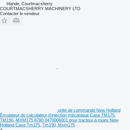
Irlande, Courtmacsherry
COURTMACSHERRY MACHINERY LTD
Contacter le vendeur
unité de commande New Holland
Émulateur de calculateur d'injection mécanique Case TM175,
TM190, MXM175 8780 0470006001 pour tracteur à roues New
Holland Case Tm175, Tm190, Mxm175
4