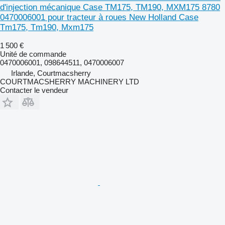
d'injection mécanique Case TM175, TM190, MXM175 8780
0470006001 pour tracteur à roues New Holland Case
Tm175, Tm190, Mxm175
1 500 €
Unité de commande
0470006001, 098644511, 0470006007
Irlande, Courtmacsherry
COURTMACSHERRY MACHINERY LTD
Contacter le vendeur