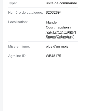
Type:
unité de commande
Numéro de catalogue:
82032694
Localisation:
Irlande
Courtmacsherry
5640 km to "United
States/Columbus"
Mise en ligne:
plus d'un mois
Agroline ID:
WB48175