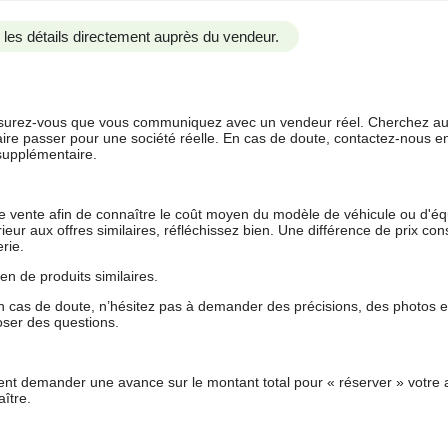
us les détails directement auprès du vendeur.
 assurez-vous que vous communiquez avec un vendeur réel. Cherchez au
aire passer pour une société réelle. En cas de doute, contactez-nous en 
supplémentaire.
 de vente afin de connaître le coût moyen du modèle de véhicule ou d'
férieur aux offres similaires, réfléchissez bien. Une différence de prix co
rie.
en de produits similaires.
 cas de doute, n’hésitez pas à demander des précisions, des photos 
oser des questions.
nt demander une avance sur le montant total pour « réserver » votre a
ître.