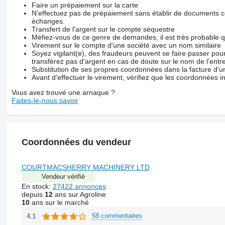
Faire un prépaiement sur la carte
N'effectuez pas de prépaiement sans établir de documents co
échanges.
Transfert de l'argent sur le compte séquestre
Méfiez-vous de ce genre de demandes, il est très probable 
Virement sur le compte d'une société avec un nom similaire
Soyez vigilant(e), des fraudeurs peuvent se faire passer po
transférez pas d'argent en cas de doute sur le nom de l'entre
Substitution de ses propres coordonnées dans la facture d'un
Avant d'effectuer le virement, vérifiez que les coordonnées i
Vous avez trouvé une arnaque ?
Faites-le-nous savoir
Coordonnées du vendeur
COURTMACSHERRY MACHINERY LTD
Vendeur vérifié
En stock:
27422 annonces
depuis
12
ans sur Agroline
10
ans sur le marché
58 commentaires
4.1