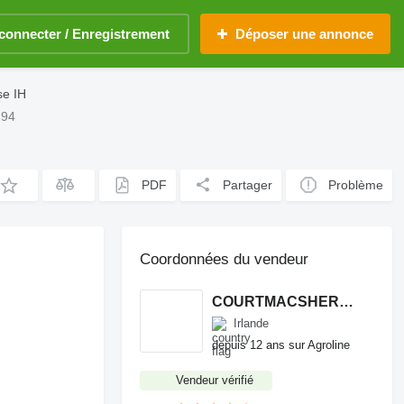
connecter / Enregistrement
Déposer une annonce
e IH
694
PDF
Partager
Problème
Coordonnées du vendeur
COURTMACSHERRY MACHINERY LTD
Irlande
depuis 12 ans sur Agroline
Vendeur vérifié