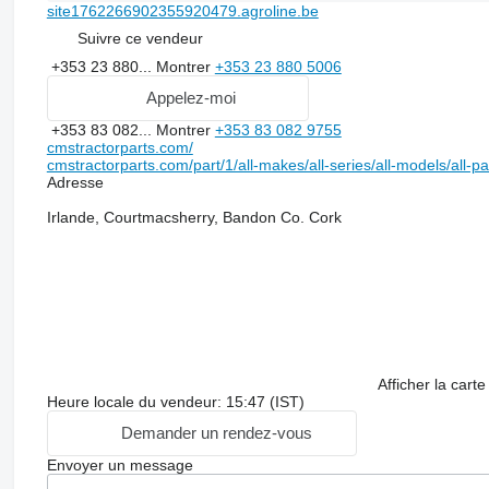
site1762266902355920479.agroline.be
Suivre ce vendeur
+353 23 880...
Montrer
+353 23 880 5006
Appelez-moi
+353 83 082...
Montrer
+353 83 082 9755
cmstractorparts.com/
cmstractorparts.com/part/1/all-makes/all-series/all-models/all-p
Adresse
Irlande, Courtmacsherry, Bandon Co. Cork
Afficher la carte
Heure locale du vendeur: 15:47 (IST)
Demander un rendez-vous
Envoyer un message