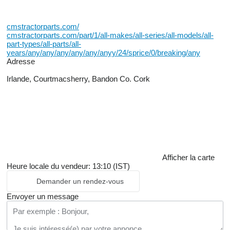
cmstractorparts.com/
cmstractorparts.com/part/1/all-makes/all-series/all-models/all-
part-types/all-parts/all-
years/any/any/any/any/any/anyy/24/sprice/0/breaking/any
Adresse
Irlande, Courtmacsherry, Bandon Co. Cork
Afficher la carte
Heure locale du vendeur: 13:10 (IST)
Demander un rendez-vous
Envoyer un message