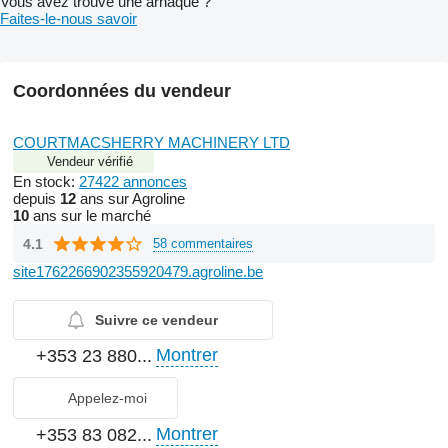
Vous avez trouvé une arnaque ?
Faites-le-nous savoir
Coordonnées du vendeur
COURTMACSHERRY MACHINERY LTD
Vendeur vérifié
En stock:
27422 annonces
depuis
12
ans sur Agroline
10
ans sur le marché
4.1
58 commentaires
site1762266902355920479.agroline.be
Suivre ce vendeur
Montrer
+353 23 880...
Appelez-moi
Montrer
+353 83 082...