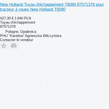
New Holland Tuyau d'échappement T6090 87571378 pour
tracteur à roues New Holland T6090
427,30 €
1 840 PLN
Tuyau d'échappement
87571378
Pologne, Opalenica
PHU "Karetina" Agnieszka Wilczyńska
Contacter le vendeur