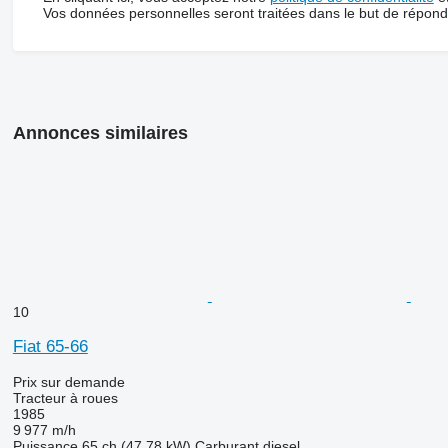
Vos données personnelles seront traitées dans le but de répon
Annonces similaires
10
Fiat 65-66
Prix sur demande
Tracteur à roues
1985
9 977 m/h
Puissance
65 ch (47.78 kW)
Carburant
diesel