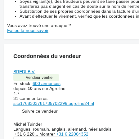
Soyez vigilant(e), des fraudeurs peuvent se faire passer po
transférez pas d'argent en cas de doute sur le nom de l'entre
Substitution de ses propres coordonnées dans la facture d'un
Avant d'effectuer le virement, vérifiez que les coordonnées i
Vous avez trouvé une arnaque ?
Faites-le-nous savoir
Coordonnées du vendeur
BREDI B.V.
Vendeur vérifié
En stock:
600 annonces
depuis
10
ans sur Agroline
4.7
31 commentaires
site1768303781735702296.agroline24.nl
Suivre ce vendeur
Michel Tuinder
Langues:
roumain, anglais, allemand, néerlandais
+31 6 220...
Montrer
+31 6 22004352