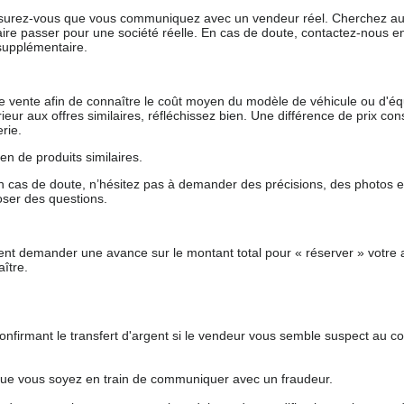
 assurez-vous que vous communiquez avec un vendeur réel. Cherchez au
aire passer pour une société réelle. En cas de doute, contactez-nous en 
supplémentaire.
 de vente afin de connaître le coût moyen du modèle de véhicule ou d'
férieur aux offres similaires, réfléchissez bien. Une différence de prix co
rie.
en de produits similaires.
 cas de doute, n’hésitez pas à demander des précisions, des photos 
oser des questions.
nt demander une avance sur le montant total pour « réserver » votre a
ître.
nfirmant le transfert d'argent si le vendeur vous semble suspect au c
que vous soyez en train de communiquer avec un fraudeur.