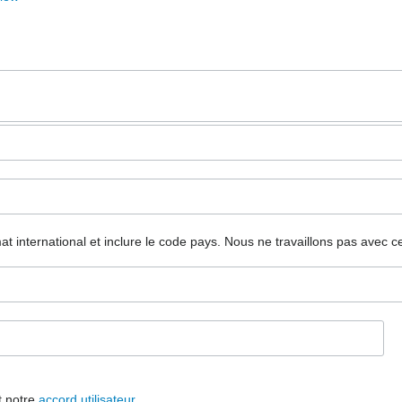
mat international et inclure le code pays.
Nous ne travaillons pas avec c
t notre
accord utilisateur
.