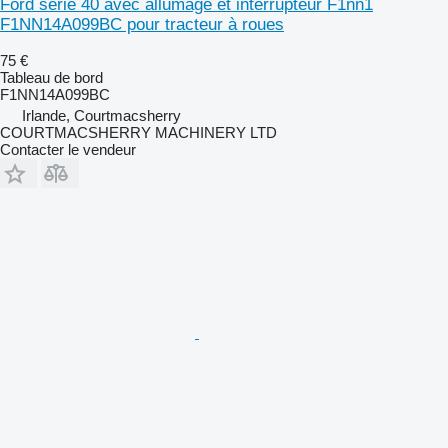
Ford série 40 avec allumage et interrupteur F1nn1
F1NN14A099BC pour tracteur à roues
75 €
Tableau de bord
F1NN14A099BC
Irlande, Courtmacsherry
COURTMACSHERRY MACHINERY LTD
Contacter le vendeur