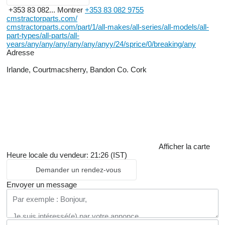
+353 83 082...
Montrer
+353 83 082 9755
cmstractorparts.com/
cmstractorparts.com/part/1/all-makes/all-series/all-models/all-
part-types/all-parts/all-
years/any/any/any/any/any/anyy/24/sprice/0/breaking/any
Adresse
Irlande, Courtmacsherry, Bandon Co. Cork
Afficher la carte
Heure locale du vendeur: 21:26 (IST)
Demander un rendez-vous
Envoyer un message