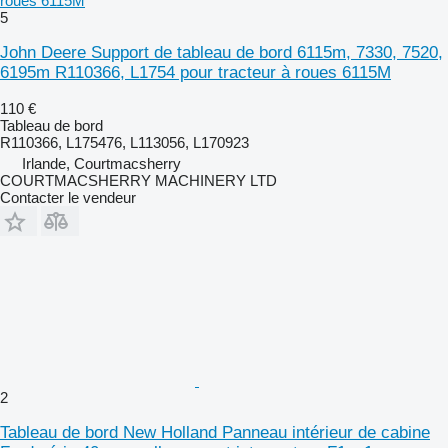
roues 6115M
5
John Deere Support de tableau de bord 6115m, 7330, 7520,
6195m R110366, L1754 pour tracteur à roues 6115M
110 €
Tableau de bord
R110366, L175476, L113056, L170923
Irlande, Courtmacsherry
COURTMACSHERRY MACHINERY LTD
Contacter le vendeur
2
Tableau de bord New Holland Panneau intérieur de cabine