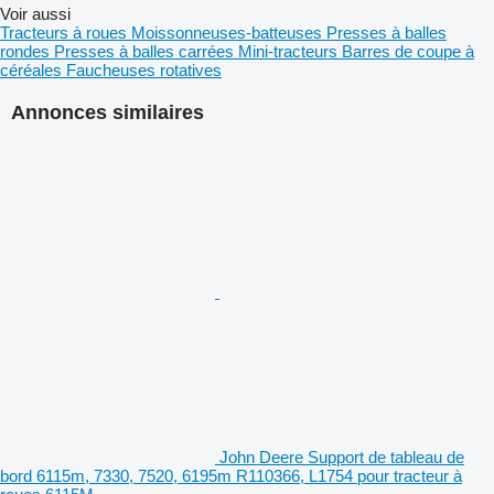
Voir aussi
Tracteurs à roues
Moissonneuses-batteuses
Presses à balles
rondes
Presses à balles carrées
Mini-tracteurs
Barres de coupe à
céréales
Faucheuses rotatives
Annonces similaires
John Deere Support de tableau de
bord 6115m, 7330, 7520, 6195m R110366, L1754 pour tracteur à