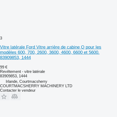
3
Vitre latérale Ford Vitre arrière de cabine Q pour les
modèles 600, 700, 2600, 3600, 4600, 6600 et 5600.
83909853, 1444
99 €
Revêtement - vitre latérale
83909853, 1444
Irlande, Courtmacsherry
COURTMACSHERRY MACHINERY LTD
Contacter le vendeur