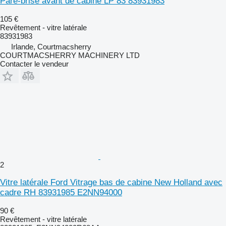
Pare-brise avant de cabine LP 83 83931983
105 €
Revêtement - vitre latérale
83931983
Irlande, Courtmacsherry
COURTMACSHERRY MACHINERY LTD
Contacter le vendeur
2
Vitre latérale Ford Vitrage bas de cabine New Holland avec
cadre RH 83931985 E2NN94000
90 €
Revêtement - vitre latérale