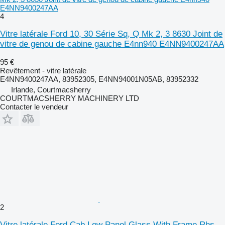
E4NN9400247AA
4
Vitre latérale Ford 10, 30 Série Sq, Q Mk 2, 3 8630 Joint de
vitre de genou de cabine gauche E4nn940 E4NN9400247AA
95 €
Revêtement - vitre latérale
E4NN9400247AA, 83952305, E4NN94001N05AB, 83952332
Irlande, Courtmacsherry
COURTMACSHERRY MACHINERY LTD
Contacter le vendeur
2
Vitre latérale Ford Cab Low Panel Glass With Frame Rhs