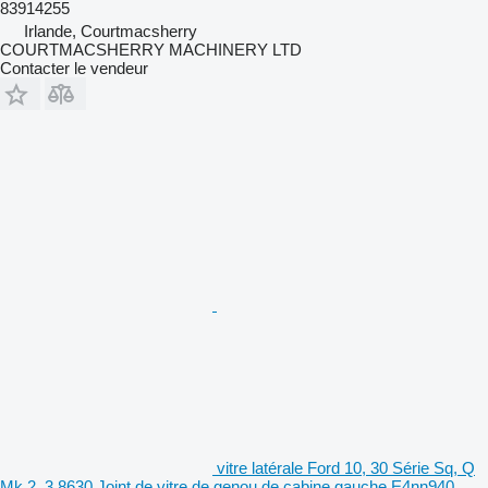
83914255
Irlande, Courtmacsherry
COURTMACSHERRY MACHINERY LTD
Contacter le vendeur
vitre latérale Ford 10, 30 Série Sq, Q
Mk 2, 3 8630 Joint de vitre de genou de cabine gauche E4nn940