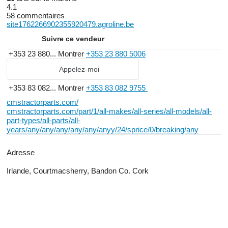
4.1
58 commentaires
site1762266902355920479.agroline.be
Suivre ce vendeur
+353 23 880...
Montrer
+353 23 880 5006
Appelez-moi
+353 83 082...
Montrer
+353 83 082 9755
cmstractorparts.com/
cmstractorparts.com/part/1/all-makes/all-series/all-models/all-
part-types/all-parts/all-
years/any/any/any/any/any/anyy/24/sprice/0/breaking/any
Adresse
Irlande, Courtmacsherry, Bandon Co. Cork