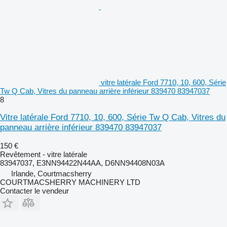
vitre latérale Ford 7710, 10, 600, Série
Tw Q Cab, Vitres du panneau arrière inférieur 839470 83947037
8
Vitre latérale Ford 7710, 10, 600, Série Tw Q Cab, Vitres du
panneau arrière inférieur 839470 83947037
150 €
Revêtement - vitre latérale
83947037, E3NN94422N44AA, D6NN94408N03A
Irlande, Courtmacsherry
COURTMACSHERRY MACHINERY LTD
Contacter le vendeur