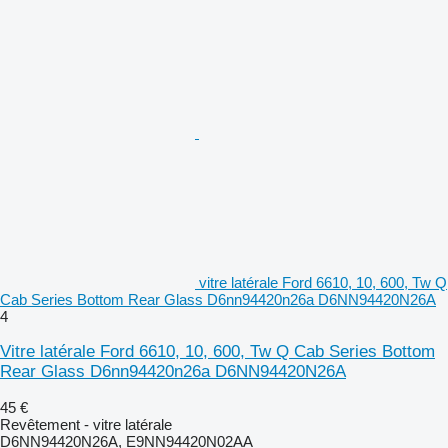
vitre latérale Ford 6610, 10, 600, Tw Q
Cab Series Bottom Rear Glass D6nn94420n26a D6NN94420N26A
4
Vitre latérale Ford 6610, 10, 600, Tw Q Cab Series Bottom
Rear Glass D6nn94420n26a D6NN94420N26A
45 €
Revêtement - vitre latérale
D6NN94420N26A, E9NN94420N02AA