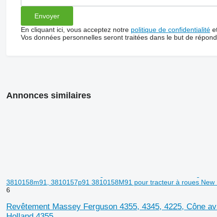
En cliquant ici, vous acceptez notre
politique de confidentialité
e
Vos données personnelles seront traitées dans le but de répon
Annonces similaires
3810158m91, 3810157p91 3810158M91 pour tracteur à roues New 
6
Revêtement Massey Ferguson 4355, 4345, 4225, Cône av
Holland 4355