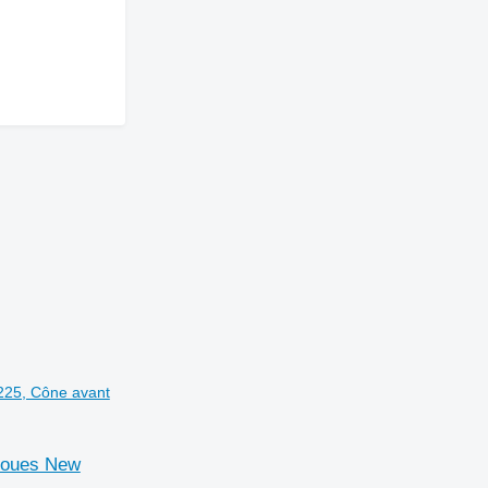
225, Cône avant
roues New