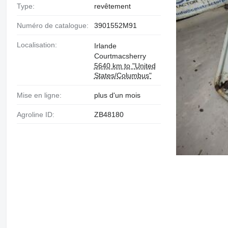
Type:
revêtement
Numéro de catalogue:
3901552M91
Localisation:
Irlande
Courtmacsherry
5640 km to "United
States/Columbus"
Mise en ligne:
plus d'un mois
Agroline ID:
ZB48180