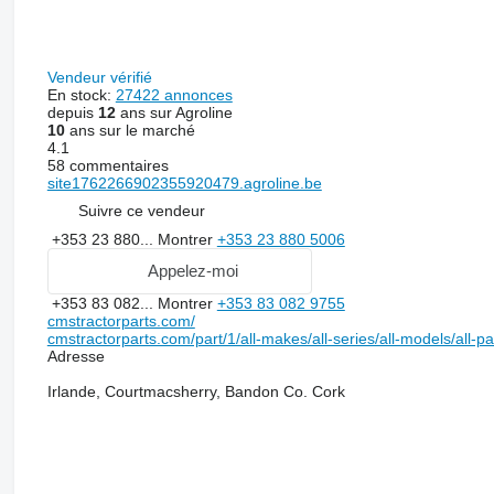
Vendeur vérifié
En stock:
27422 annonces
depuis
12
ans sur Agroline
10
ans sur le marché
4.1
58 commentaires
site1762266902355920479.agroline.be
Suivre ce vendeur
+353 23 880...
Montrer
+353 23 880 5006
Appelez-moi
+353 83 082...
Montrer
+353 83 082 9755
cmstractorparts.com/
cmstractorparts.com/part/1/all-makes/all-series/all-models/all-p
Adresse
Irlande, Courtmacsherry, Bandon Co. Cork