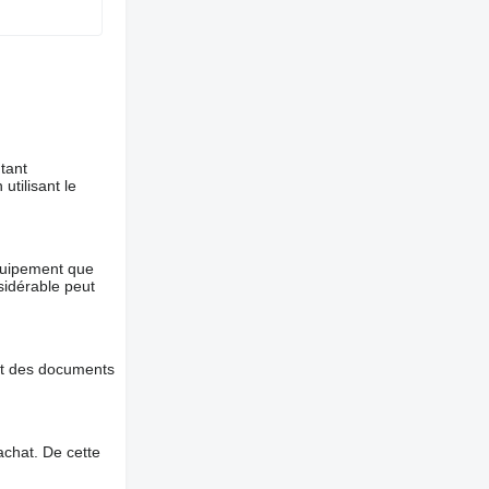
tant
utilisant le
équipement que
nsidérable peut
et des documents
chat. De cette