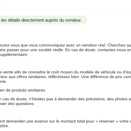
us les détails directement auprès du vendeur.
 assurez-vous que vous communiquez avec un vendeur réel. Cherchez au
aire passer pour une société réelle. En cas de doute, contactez-nous en 
supplémentaire.
 de vente afin de connaître le coût moyen du modèle de véhicule ou d'
férieur aux offres similaires, réfléchissez bien. Une différence de prix co
rie.
en de produits similaires.
 cas de doute, n’hésitez pas à demander des précisions, des photos 
oser des questions.
nt demander une avance sur le montant total pour « réserver » votre a
ître.