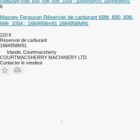
carburant 698t, 690, 698, 699, 1004 : 1684958m91 1684958M91
6
Massey Ferguson Réservoir de carburant 698t, 690, 698,
699, 1004 : 1684958m91 1684958M91
210 €
Réservoir de carburant
1684958M91
Irlande, Courtmacsherry
COURTMACSHERRY MACHINERY LTD
Contacter le vendeur