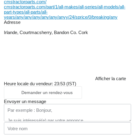
cmstractorparts.com/
cmstractorparts.com/part/1/all-makes/all-series/all-models/all-
part-types/all-parts/all-
years/any/any/any/any/any/anyy/24/sprice/0/breaking/any
Adresse
Irlande, Courtmacsherry, Bandon Co. Cork
Afficher la carte
Heure locale du vendeur: 23:53 (IST)
Demander un rendez-vous
Envoyer un message