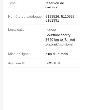
Type:
réservoir de
carburant
Numéro de catalogue:
5133526, 5110558,
5151991
Localisation:
Irlande
Courtmacsherry
5640 km to "United
States/Columbus"
Mise en ligne:
plus d'un mois
Agroline ID:
BW48181