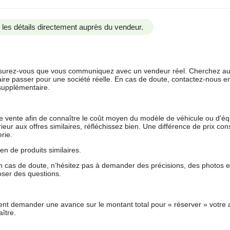
us les détails directement auprès du vendeur.
 assurez-vous que vous communiquez avec un vendeur réel. Cherchez au
aire passer pour une société réelle. En cas de doute, contactez-nous en 
supplémentaire.
 de vente afin de connaître le coût moyen du modèle de véhicule ou d'
férieur aux offres similaires, réfléchissez bien. Une différence de prix co
rie.
en de produits similaires.
 cas de doute, n’hésitez pas à demander des précisions, des photos 
oser des questions.
nt demander une avance sur le montant total pour « réserver » votre a
ître.