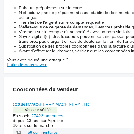
Faire un prépaiement sur la carte
N'effectuez pas de prépaiement sans établir de documents co
échanges.
Transfert de l'argent sur le compte séquestre
Méfiez-vous de ce genre de demandes, il est très probable 
Virement sur le compte d'une société avec un nom similaire
Soyez vigilant(e), des fraudeurs peuvent se faire passer po
transférez pas d'argent en cas de doute sur le nom de l'entre
Substitution de ses propres coordonnées dans la facture d'un
Avant d'effectuer le virement, vérifiez que les coordonnées i
Vous avez trouvé une arnaque ?
Faites-le-nous savoir
Coordonnées du vendeur
COURTMACSHERRY MACHINERY LTD
Vendeur vérifié
En stock:
27422 annonces
depuis
12
ans sur Agroline
10
ans sur le marché
58 commentaires
4.1