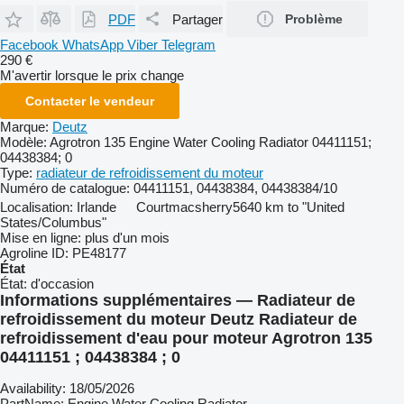
PDF
Partager
Problème
Facebook
WhatsApp
Viber
Telegram
290 €
M'avertir lorsque le prix change
Contacter le vendeur
Marque:
Deutz
Modèle:
Agrotron 135 Engine Water Cooling Radiator 04411151;
04438384; 0
Type:
radiateur de refroidissement du moteur
Numéro de catalogue:
04411151, 04438384, 04438384/10
Localisation:
Irlande
Courtmacsherry
5640 km to "United
States/Columbus"
Mise en ligne:
plus d'un mois
Agroline ID:
PE48177
État
État:
d'occasion
Informations supplémentaires — Radiateur de
refroidissement du moteur Deutz Radiateur de
refroidissement d'eau pour moteur Agrotron 135
04411151 ; 04438384 ; 0
Availability: 18/05/2026
PartName: Engine Water Cooling Radiator