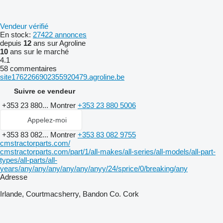
Vendeur vérifié
En stock:
27422 annonces
depuis
12
ans sur Agroline
10
ans sur le marché
4.1
58 commentaires
site1762266902355920479.agroline.be
Suivre ce vendeur
+353 23 880...
Montrer
+353 23 880 5006
Appelez-moi
+353 83 082...
Montrer
+353 83 082 9755
cmstractorparts.com/
cmstractorparts.com/part/1/all-makes/all-series/all-models/all-part-
types/all-parts/all-
years/any/any/any/any/any/anyy/24/sprice/0/breaking/any
Adresse
Irlande, Courtmacsherry, Bandon Co. Cork