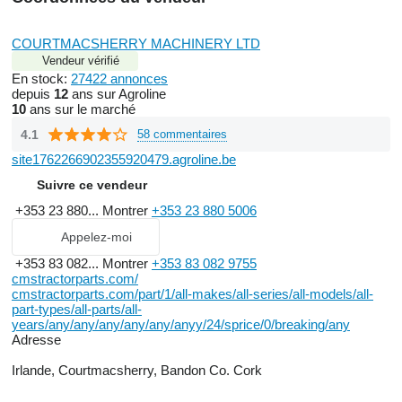
COURTMACSHERRY MACHINERY LTD
Vendeur vérifié
En stock:
27422 annonces
depuis
12
ans sur Agroline
10
ans sur le marché
4.1
58 commentaires
site1762266902355920479.agroline.be
Suivre ce vendeur
+353 23 880...
Montrer
+353 23 880 5006
Appelez-moi
+353 83 082...
Montrer
+353 83 082 9755
cmstractorparts.com/
cmstractorparts.com/part/1/all-makes/all-series/all-models/all-
part-types/all-parts/all-
years/any/any/any/any/any/anyy/24/sprice/0/breaking/any
Adresse
Irlande, Courtmacsherry, Bandon Co. Cork