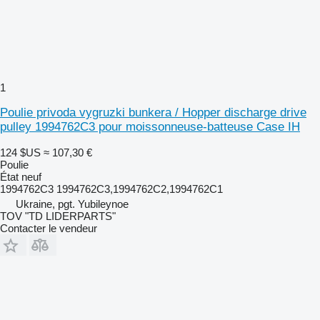
1
Poulie privoda vygruzki bunkera / Hopper discharge drive
pulley 1994762C3 pour moissonneuse-batteuse Case IH
124 $US
≈ 107,30 €
Poulie
État
neuf
1994762C3 1994762C3,1994762C2,1994762C1
Ukraine, pgt. Yubileynoe
TOV "TD LIDERPARTS"
Contacter le vendeur