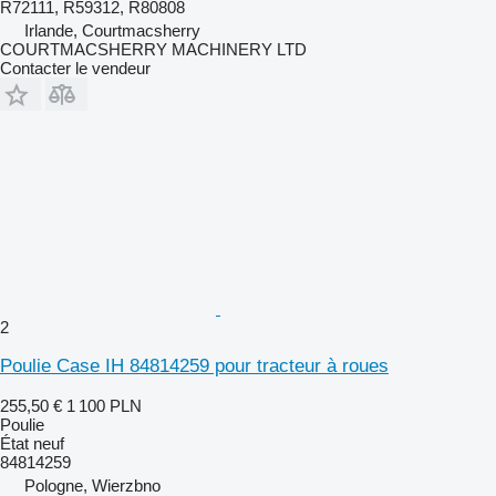
R72111, R59312, R80808
Irlande, Courtmacsherry
COURTMACSHERRY MACHINERY LTD
Contacter le vendeur
2
Poulie Case IH 84814259 pour tracteur à roues
255,50 €
1 100 PLN
Poulie
État
neuf
84814259
Pologne, Wierzbno