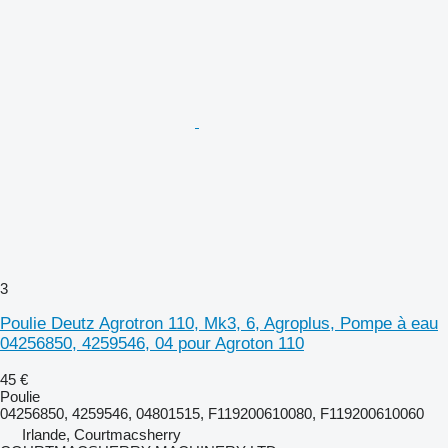
3
Poulie Deutz Agrotron 110, Mk3, 6, Agroplus, Pompe à eau
04256850, 4259546, 04 pour Agroton 110
45 €
Poulie
04256850, 4259546, 04801515, F119200610080, F119200610060
Irlande, Courtmacsherry