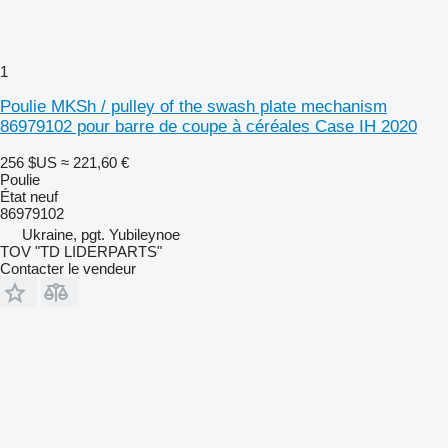
1
Poulie MKSh / pulley of the swash plate mechanism
86979102 pour barre de coupe à céréales Case IH 2020
256 $US
≈ 221,60 €
Poulie
État
neuf
86979102
Ukraine, pgt. Yubileynoe
TOV "TD LIDERPARTS"
Contacter le vendeur