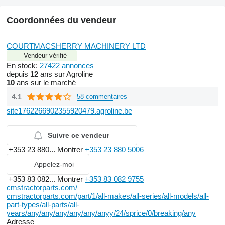
Coordonnées du vendeur
COURTMACSHERRY MACHINERY LTD
Vendeur vérifié
En stock:
27422 annonces
depuis
12
ans sur Agroline
10
ans sur le marché
4.1
58 commentaires
site1762266902355920479.agroline.be
Suivre ce vendeur
+353 23 880...
Montrer
+353 23 880 5006
Appelez-moi
+353 83 082...
Montrer
+353 83 082 9755
cmstractorparts.com/
cmstractorparts.com/part/1/all-makes/all-series/all-models/all-
part-types/all-parts/all-
years/any/any/any/any/any/anyy/24/sprice/0/breaking/any
Adresse