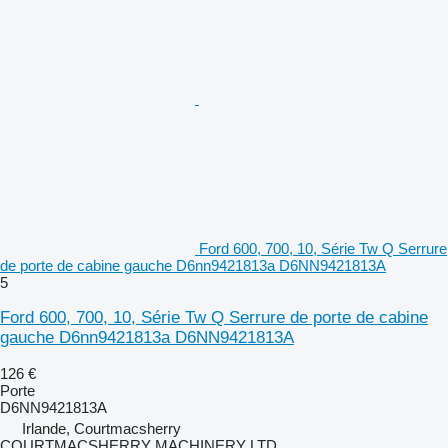
Ford 600, 700, 10, Série Tw Q Serrure
de porte de cabine gauche D6nn9421813a D6NN9421813A
5
Ford 600, 700, 10, Série Tw Q Serrure de porte de cabine
gauche D6nn9421813a D6NN9421813A
126 €
Porte
D6NN9421813A
Irlande, Courtmacsherry
COURTMACSHERRY MACHINERY LTD