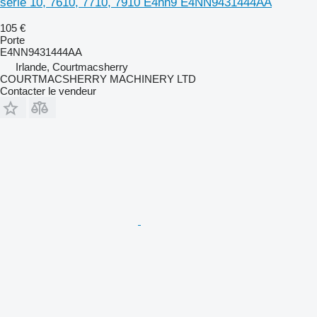
série 10, 7610, 7710, 7910 E4nn9 E4NN9431444AA
105 €
Porte
E4NN9431444AA
Irlande, Courtmacsherry
COURTMACSHERRY MACHINERY LTD
Contacter le vendeur