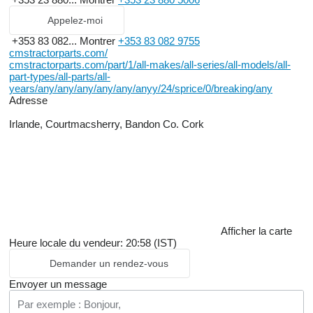
Appelez-moi
+353 83 082...
Montrer
+353 83 082 9755
cmstractorparts.com/
cmstractorparts.com/part/1/all-makes/all-series/all-models/all-
part-types/all-parts/all-
years/any/any/any/any/any/anyy/24/sprice/0/breaking/any
Adresse
Irlande, Courtmacsherry, Bandon Co. Cork
Afficher la carte
Heure locale du vendeur: 20:58 (IST)
Demander un rendez-vous
Envoyer un message