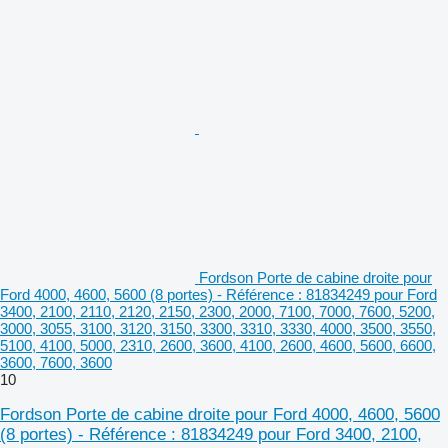
Fordson Porte de cabine droite pour
Ford 4000, 4600, 5600 (8 portes) - Référence : 81834249 pour Ford
3400, 2100, 2110, 2120, 2150, 2300, 2000, 7100, 7000, 7600, 5200,
3000, 3055, 3100, 3120, 3150, 3300, 3310, 3330, 4000, 3500, 3550,
5100, 4100, 5000, 2310, 2600, 3600, 4100, 2600, 4600, 5600, 6600,
3600, 7600, 3600
10
Fordson Porte de cabine droite pour Ford 4000, 4600, 5600
(8 portes) - Référence : 81834249 pour Ford 3400, 2100,