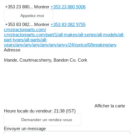
+353 23 880...
Montrer
+353 23 880 5006
Appelez-moi
+353 83 082...
Montrer
+353 83 082 9755
cmstractorparts.com/
cmstractorparts.com/part/1/all-makes/all-series/all-models/all-
part-types/all-parts/all-
years/any/any/any/any/any/anyy/24/sprice/0/breaking/any
Adresse
Irlande, Courtmacsherry, Bandon Co. Cork
Afficher la carte
Heure locale du vendeur: 21:38 (IST)
Demander un rendez-vous
Envoyer un message