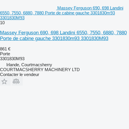
Massey Ferguson 690, 698 Landini
6550, 7550, 6880, 7880 Porte de cabine gauche 3301830m93
3301830M93
10
Massey Ferguson 690, 698 Landini 6550, 7550, 6880, 7880
Porte de cabine gauche 3301830m93 3301830M93
861 €
Porte
3301830M93
Irlande, Courtmacsherry
COURTMACSHERRY MACHINERY LTD
Contacter le vendeur