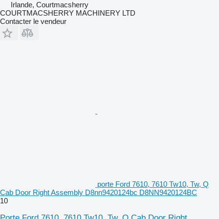
Irlande, Courtmacsherry
COURTMACSHERRY MACHINERY LTD
Contacter le vendeur
porte Ford 7610, 7610 Tw10, Tw, Q
Cab Door Right Assembly D8nn9420124bc D8NN9420124BC
10
Porte Ford 7610, 7610 Tw10, Tw, Q Cab Door Right