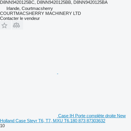
D8NN9420125BC, D8NN9420125BB, D8NN9420125BA
Irlande, Courtmacsherry
COURTMACSHERRY MACHINERY LTD
Contacter le vendeur
Case IH Porte complète droite New
Holland Case Steyr T6, T7, MXU T6.180 873 87303632
10