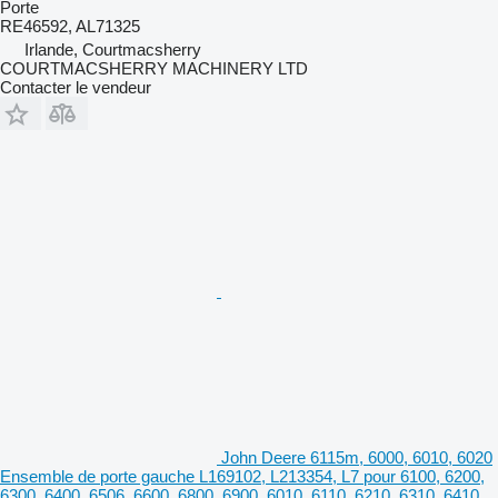
Porte
RE46592, AL71325
Irlande, Courtmacsherry
COURTMACSHERRY MACHINERY LTD
Contacter le vendeur
John Deere 6115m, 6000, 6010, 6020
Ensemble de porte gauche L169102, L213354, L7 pour 6100, 6200,
6300, 6400, 6506, 6600, 6800, 6900, 6010, 6110, 6210, 6310, 6410,