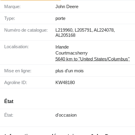
Marque:
John Deere
Type:
porte
Numéro de catalogue:
L219960, L205791, AL224078,
AL205168
Localisation:
Irlande
Courtmacsherry
5640 km to "United States/Columbus"
Mise en ligne:
plus d'un mois
Agroline ID:
KW48180
État
État:
d'occasion