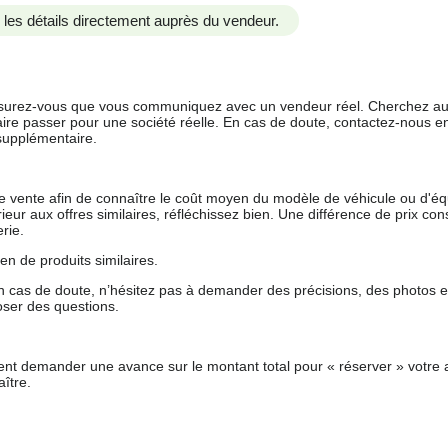
us les détails directement auprès du vendeur.
 assurez-vous que vous communiquez avec un vendeur réel. Cherchez au
aire passer pour une société réelle. En cas de doute, contactez-nous en 
supplémentaire.
 de vente afin de connaître le coût moyen du modèle de véhicule ou d'
férieur aux offres similaires, réfléchissez bien. Une différence de prix co
rie.
en de produits similaires.
 cas de doute, n’hésitez pas à demander des précisions, des photos 
oser des questions.
nt demander une avance sur le montant total pour « réserver » votre a
ître.