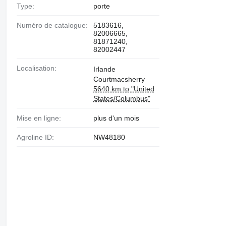
Type:
porte
Numéro de catalogue:
5183616,
82006665,
81871240,
82002447
Localisation:
Irlande
Courtmacsherry
5640 km to "United
States/Columbus"
Mise en ligne:
plus d'un mois
Agroline ID:
NW48180