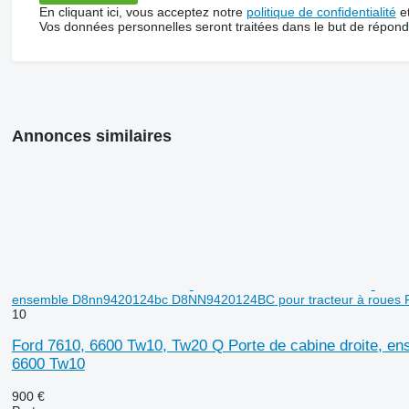
En cliquant ici, vous acceptez notre
politique de confidentialité
e
Vos données personnelles seront traitées dans le but de répon
Annonces similaires
ensemble D8nn9420124bc D8NN9420124BC pour tracteur à roues 
10
Ford 7610, 6600 Tw10, Tw20 Q Porte de cabine droite, 
6600 Tw10
900 €