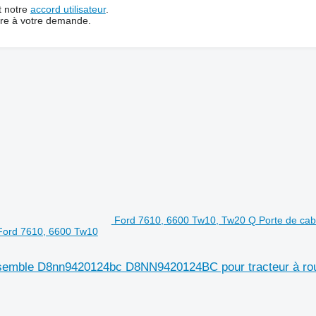
t notre
accord utilisateur
.
dre à votre demande.
Ford 7610, 6600 Tw10, Tw20 Q Porte de cabi
Ford 7610, 6600 Tw10
ensemble D8nn9420124bc D8NN9420124BC pour tracteur à ro