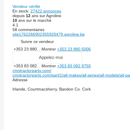
Vendeur vérifié
En stock:
27422 annonces
depuis
12
ans sur Agroline
10
ans sur le marché
4.1
58 commentaires
site1762266902355920479.agroline.be
Suivre ce vendeur
+353 23 880...
Montrer
+353 23 880 5006
Appelez-moi
+353 83 082...
Montrer
+353 83 082 9755
cmstractorparts.com/
cmstractorparts.com/part/1/all-makes/all-series/all-models/all-p
Adresse
Irlande, Courtmacsherry, Bandon Co. Cork