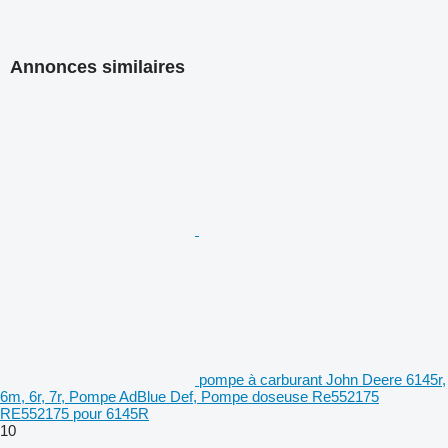
Annonces similaires
pompe à carburant John Deere 6145r,
6m, 6r, 7r, Pompe AdBlue Def, Pompe doseuse Re552175
RE552175 pour 6145R
10