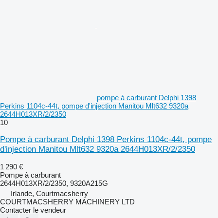
pompe à carburant Delphi 1398
Perkins 1104c-44t, pompe d'injection Manitou Mlt632 9320a
2644H013XR/2/2350
10
Pompe à carburant Delphi 1398 Perkins 1104c-44t, pompe
d'injection Manitou Mlt632 9320a 2644H013XR/2/2350
1 290 €
Pompe à carburant
2644H013XR/2/2350, 9320A215G
Irlande, Courtmacsherry
COURTMACSHERRY MACHINERY LTD
Contacter le vendeur