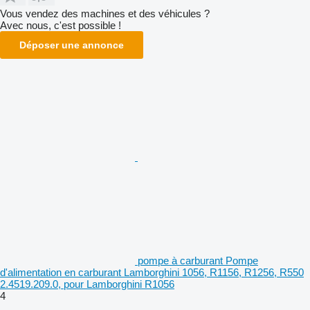
Vous vendez des machines et des véhicules ?
Avec nous, c'est possible !
Déposer une annonce
pompe à carburant Pompe
d'alimentation en carburant Lamborghini 1056, R1156, R1256, R550
2.4519.209.0, pour Lamborghini R1056
4