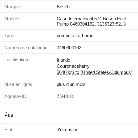
Marque:
Bosch
Modèle:
Case International 574 Bosch Fuel
Pump 0460304162, 3136323r92, 3
Type:
pompe à carburant
Numéro de catalogue:
0460304162
Localisation:
Irlande
Courtmacsherry
5640 km to "United States/Columbus"
Mise en ligne:
plus d'un mois
Agroline ID:
ZD48181
État
État:
d'occasion