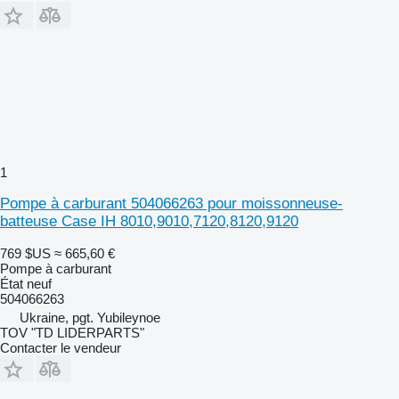
1
Pompe à carburant 504066263 pour moissonneuse-
batteuse Case IH 8010,9010,7120,8120,9120
769 $US
≈ 665,60 €
Pompe à carburant
État
neuf
504066263
Ukraine, pgt. Yubileynoe
TOV "TD LIDERPARTS"
Contacter le vendeur