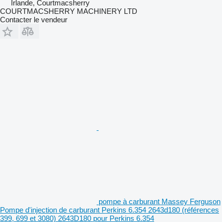
Irlande, Courtmacsherry
COURTMACSHERRY MACHINERY LTD
Contacter le vendeur
pompe à carburant Massey Ferguson
Pompe d'injection de carburant Perkins 6.354 2643d180 (références
399, 699 et 3080) 2643D180 pour Perkins 6.354