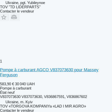
Ukraine, pgt. Yubileynoe
TOV "TD LIDERPARTS"
Contacter le vendeur
1
Pompe à carburant AGCO V837073630 pour Massey
Ferguson
583,90 €
30 040 UAH
Pompe à carburant
État
neuf
V837073630 V837073630, V836867591, V836867602
Ukraine, m. Kyiv
TOV «TORGOVA KOMPANIYa «LAD I MIR AGRO»
Contacter le vendeur