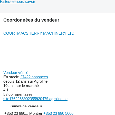
Faites-le-nous savoir
Coordonnées du vendeur
COURTMACSHERRY MACHINERY LTD
Vendeur vérifié
En stock:
27422 annonces
depuis
12
ans sur Agroline
10
ans sur le marché
4.1
58 commentaires
site1762266902355920479.agroline.be
Suivre ce vendeur
+353 23 880...
Montrer
+353 23 880 5006