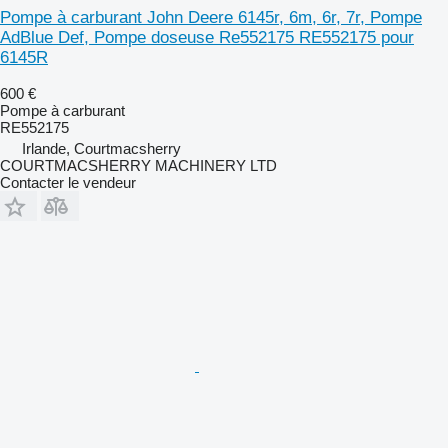
Pompe à carburant John Deere 6145r, 6m, 6r, 7r, Pompe
AdBlue Def, Pompe doseuse Re552175 RE552175 pour
6145R
600 €
Pompe à carburant
RE552175
Irlande, Courtmacsherry
COURTMACSHERRY MACHINERY LTD
Contacter le vendeur