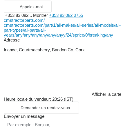
Appelez-moi
+353 83 082...
Montrer
+353 83 082 9755
cmstractorparts.com/
cmstractorparts.com/part/1/all-makes/all-series/all-models/all-
part-types/all-parts/all-
years/any/any/any/any/any/anyy/24/sprice/0/breaking/any
Adresse
Irlande, Courtmacsherry, Bandon Co. Cork
Afficher la carte
Heure locale du vendeur: 20:26 (IST)
Demander un rendez-vous
Envoyer un message