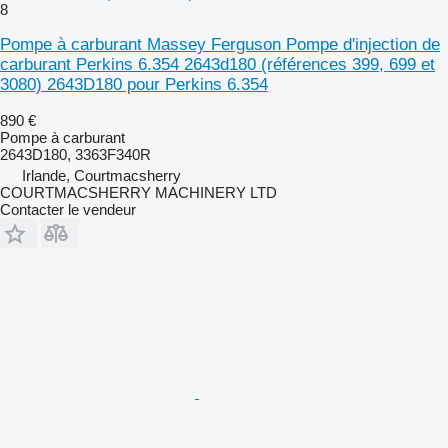
8
Pompe à carburant Massey Ferguson Pompe d'injection de
carburant Perkins 6.354 2643d180 (références 399, 699 et
3080) 2643D180 pour Perkins 6.354
890 €
Pompe à carburant
2643D180, 3363F340R
Irlande, Courtmacsherry
COURTMACSHERRY MACHINERY LTD
Contacter le vendeur