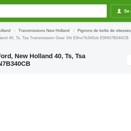
Se 
olland
Transmissions New Holland
Pignons de boîte de vitesse
olland 40, Ts, Tsa Transmission Gear 34t E9nn7b340cb E9NN7B340CB
ord, New Holland 40, Ts, Tsa
NN7B340CB