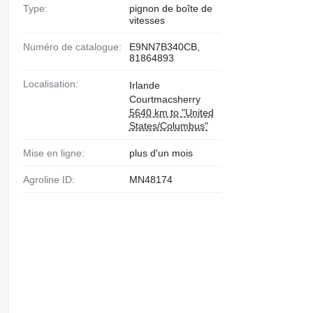
Type:
pignon de boîte de
vitesses
Numéro de catalogue:
E9NN7B340CB,
81864893
Localisation:
Irlande
Courtmacsherry
5640 km to "United
States/Columbus"
Mise en ligne:
plus d'un mois
Agroline ID:
MN48174