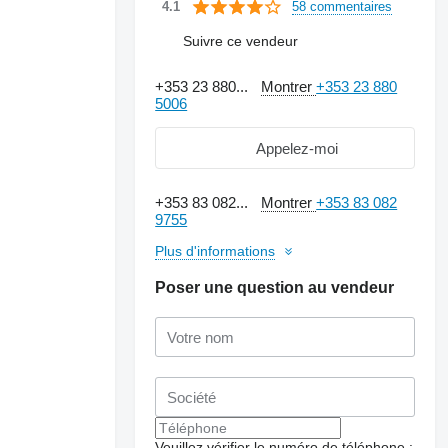
58 commentaires
4.1
Suivre ce vendeur
+353 23 880...
Montrer
+353 23 880
5006
Appelez-moi
+353 83 082...
Montrer
+353 83 082
9755
Plus d'informations
Poser une question au vendeur
Demander plus de
photos
Veuillez vérifier le numéro de téléphone :