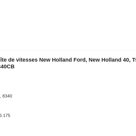
te de vitesses New Holland Ford, New Holland 40, T
340CB
, 8340
T6.175