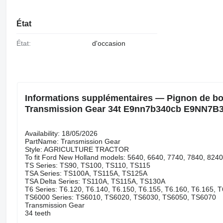
État
État:
d'occasion
Informations supplémentaires — Pignon de boî
Transmission Gear 34t E9nn7b340cb E9NN7B
Availability: 18/05/2026
PartName: Transmission Gear
Style: AGRICULTURE TRACTOR
To fit Ford New Holland models: 5640, 6640, 7740, 7840, 8240
TS Series: TS90, TS100, TS110, TS115
TSA Series: TS100A, TS115A, TS125A
TSA Delta Series: TS110A, TS115A, TS130A
T6 Series: T6.120, T6.140, T6.150, T6.155, T6.160, T6.165, 
TS6000 Series: TS6010, TS6020, TS6030, TS6050, TS6070
Transmission Gear
34 teeth