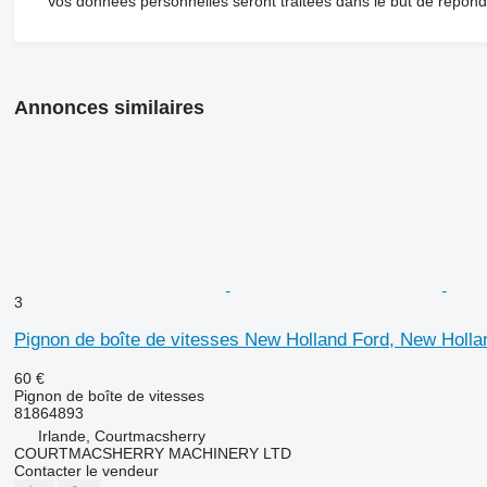
Vos données personnelles seront traitées dans le but de répon
Annonces similaires
3
Pignon de boîte de vitesses New Holland Ford, New Holla
60 €
Pignon de boîte de vitesses
81864893
Irlande, Courtmacsherry
COURTMACSHERRY MACHINERY LTD
Contacter le vendeur