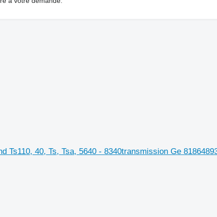
dre à votre demande.
nd Ts110, 40, Ts, Tsa, 5640 - 8340transmission Ge 8186489