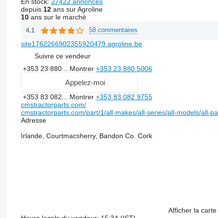
En stock:
27422 annonces
depuis
12
ans sur Agroline
10
ans sur le marché
58 commentaires
4.1
site1762266902355920479.agroline.be
Suivre ce vendeur
+353 23 880...
Montrer
+353 23 880 5006
Appelez-moi
+353 83 082...
Montrer
+353 83 082 9755
cmstractorparts.com/
cmstractorparts.com/part/1/all-makes/all-series/all-models/all-p
Adresse
Irlande, Courtmacsherry, Bandon Co. Cork
Afficher la carte
Heure locale du vendeur: 15:34 (IST)