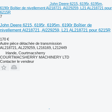
John Deere 6215, 6195r, 6195m,
6190r Boîtier de nivellement Al218721, Al229259, L21 AL218721 pour
6215R
7
John Deere 6215, 6195r, 6195m, 6190r Boîtier de
nivellement Al218721, Al229259, L21 AL218721 pour 6215R
170 €
Autre pièce détachée de transmission
AL218721, AL229259, L216169, L212449
Irlande, Courtmacsherry
COURTMACSHERRY MACHINERY LTD
Contacter le vendeur