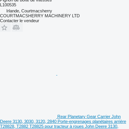
L100535
Irlande, Courtmacsherry
COURTMACSHERRY MACHINERY LTD
Contacter le vendeur
Rear Planetary Gear Carrier John
Deere 3130, 3030, 3120, 2840 Porte-engrenages planétaires arrière
T28828, T2882 T28825 pour tracteur à roues John Deere 3130,