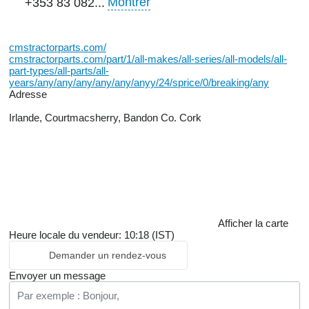
Montrer
+353 83 082...
cmstractorparts.com/
cmstractorparts.com/part/1/all-makes/all-series/all-models/all-
part-types/all-parts/all-
years/any/any/any/any/any/anyy/24/sprice/0/breaking/any
Adresse
Irlande, Courtmacsherry, Bandon Co. Cork
Afficher la carte
Heure locale du vendeur: 10:18 (IST)
Demander un rendez-vous
Envoyer un message