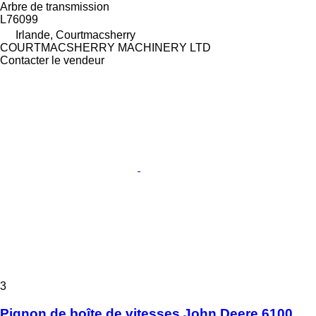
Arbre de transmission
L76099
Irlande, Courtmacsherry
COURTMACSHERRY MACHINERY LTD
Contacter le vendeur
3
Pignon de boîte de vitesses John Deere 6100,