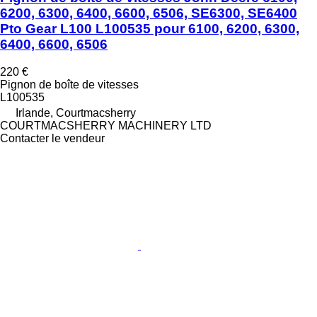
6200, 6300, 6400, 6600, 6506, SE6300, SE6400
Pto Gear L100 L100535 pour 6100, 6200, 6300,
6400, 6600, 6506
220 €
Pignon de boîte de vitesses
L100535
Irlande, Courtmacsherry
COURTMACSHERRY MACHINERY LTD
Contacter le vendeur