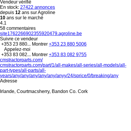
Vendeur vérifié
En stock:
27422 annonces
depuis
12
ans sur Agroline
10
ans sur le marché
4.1
58 commentaires
site1762266902355920479.agroline.be
Suivre ce vendeur
+353 23 880...
Montrer
+353 23 880 5006
Appelez-moi
+353 83 082...
Montrer
+353 83 082 9755
cmstractorparts.com/
cmstractorparts.com/part/1/all-makes/all-series/all-models/all-
part-types/all-parts/all-
years/any/any/any/any/any/anyy/24/sprice/0/breaking/any
Adresse
Irlande, Courtmacsherry, Bandon Co. Cork