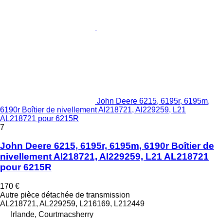
John Deere 6215, 6195r, 6195m,
6190r Boîtier de nivellement Al218721, Al229259, L21
AL218721 pour 6215R
7
John Deere 6215, 6195r, 6195m, 6190r Boîtier de
nivellement Al218721, Al229259, L21 AL218721
pour 6215R
170 €
Autre pièce détachée de transmission
AL218721, AL229259, L216169, L212449
Irlande, Courtmacsherry