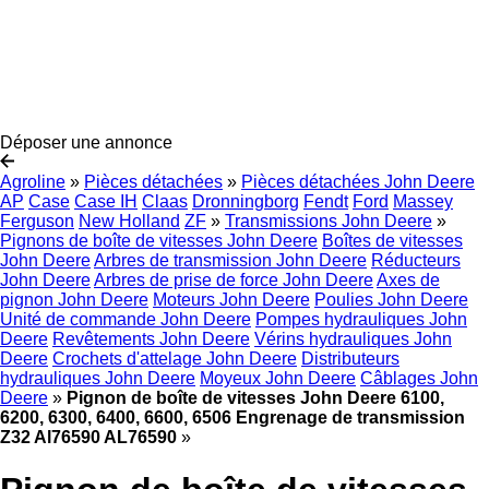
Déposer une annonce
Agroline
»
Pièces détachées
»
Pièces détachées John Deere
AP
Case
Case IH
Claas
Dronningborg
Fendt
Ford
Massey
Ferguson
New Holland
ZF
»
Transmissions John Deere
»
Pignons de boîte de vitesses John Deere
Boîtes de vitesses
John Deere
Arbres de transmission John Deere
Réducteurs
John Deere
Arbres de prise de force John Deere
Axes de
pignon John Deere
Moteurs John Deere
Poulies John Deere
Unité de commande John Deere
Pompes hydrauliques John
Deere
Revêtements John Deere
Vérins hydrauliques John
Deere
Crochets d'attelage John Deere
Distributeurs
hydrauliques John Deere
Moyeux John Deere
Câblages John
Deere
»
Pignon de boîte de vitesses John Deere 6100,
6200, 6300, 6400, 6600, 6506 Engrenage de transmission
Z32 Al76590 AL76590
»