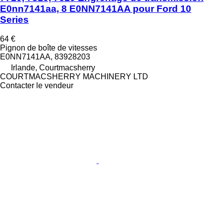
E0nn7141aa, 8 E0NN7141AA pour Ford 10
Series
64 €
Pignon de boîte de vitesses
E0NN7141AA, 83928203
Irlande, Courtmacsherry
COURTMACSHERRY MACHINERY LTD
Contacter le vendeur