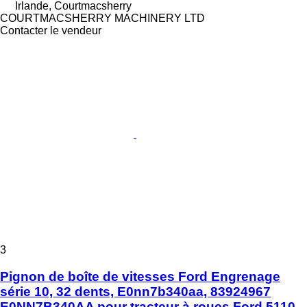
Irlande, Courtmacsherry
COURTMACSHERRY MACHINERY LTD
Contacter le vendeur
3
Pignon de boîte de vitesses Ford Engrenage
série 10, 32 dents, E0nn7b340aa, 83924967
E0NN7B340AA pour tracteur à roues Ford 5110,