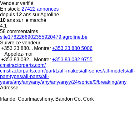
Vendeur vérifié
En stock:
27422 annonces
depuis
12
ans sur Agroline
10
ans sur le marché
4.1
58 commentaires
site1762266902355920479.agroline.be
Suivre ce vendeur
+353 23 880...
Montrer
+353 23 880 5006
Appelez-moi
+353 83 082...
Montrer
+353 83 082 9755
cmstractorparts.com/
cmstractorparts.com/part/1/all-makes/all-series/all-models/all-
part-types/all-parts/all-
years/any/any/any/any/any/anyy/24/sprice/0/breaking/any
Adresse
Irlande, Courtmacsherry, Bandon Co. Cork