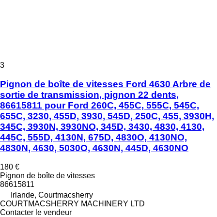
3
Pignon de boîte de vitesses Ford 4630 Arbre de
sortie de transmission, pignon 22 dents,
86615811 pour Ford 260C, 455C, 555C, 545C,
655C, 3230, 455D, 3930, 545D, 250C, 455, 3930H,
345C, 3930N, 3930NO, 345D, 3430, 4830, 4130,
445C, 555D, 4130N, 675D, 4830O, 4130NO,
4830N, 4630, 5030O, 4630N, 445D, 4630NO
180 €
Pignon de boîte de vitesses
86615811
Irlande, Courtmacsherry
COURTMACSHERRY MACHINERY LTD
Contacter le vendeur