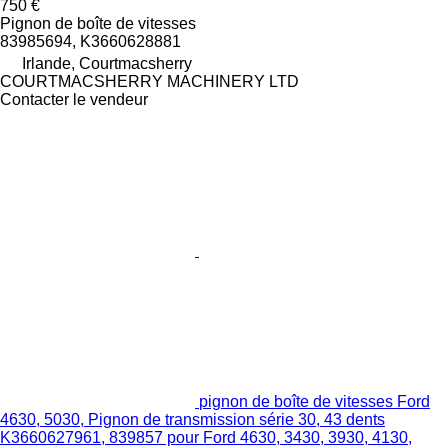
750 €
Pignon de boîte de vitesses
83985694, K3660628881
Irlande, Courtmacsherry
COURTMACSHERRY MACHINERY LTD
Contacter le vendeur
pignon de boîte de vitesses Ford
4630, 5030, Pignon de transmission série 30, 43 dents
K3660627961, 839857 pour Ford 4630, 3430, 3930, 4130,