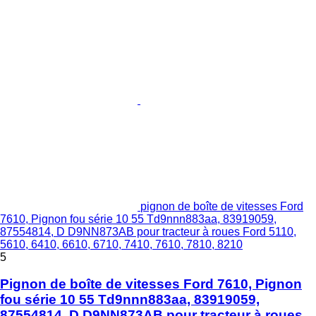
pignon de boîte de vitesses Ford
7610, Pignon fou série 10 55 Td9nnn883aa, 83919059,
87554814, D D9NN873AB pour tracteur à roues Ford 5110,
5610, 6410, 6610, 6710, 7410, 7610, 7810, 8210
5
Pignon de boîte de vitesses Ford 7610, Pignon
fou série 10 55 Td9nnn883aa, 83919059,
87554814, D D9NN873AB pour tracteur à roues