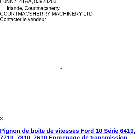
E0NN7141AA, 83928203
Irlande, Courtmacsherry
COURTMACSHERRY MACHINERY LTD
Contacter le vendeur
3
Pignon de boîte de vitesses Ford 10 Série 6410,
7710, 7810, 7610 Engrenage de transmission