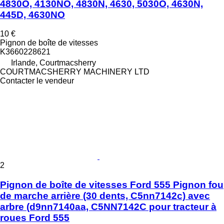
4830O, 4130NO, 4830N, 4630, 5030O, 4630N,
445D, 4630NO
10 €
Pignon de boîte de vitesses
K3660228621
Irlande, Courtmacsherry
COURTMACSHERRY MACHINERY LTD
Contacter le vendeur
2
Pignon de boîte de vitesses Ford 555 Pignon fou
de marche arrière (30 dents, C5nn7142c) avec
arbre (d9nn7140aa, C5NN7142C pour tracteur à
roues Ford 555