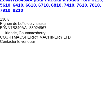
5610, 6410, 6610, 6710, 6810, 7410, 7610, 7810,
7910, 8210
130 €
Pignon de boîte de vitesses
E0NN7B340AA , 83924967
Irlande, Courtmacsherry
COURTMACSHERRY MACHINERY LTD
Contacter le vendeur