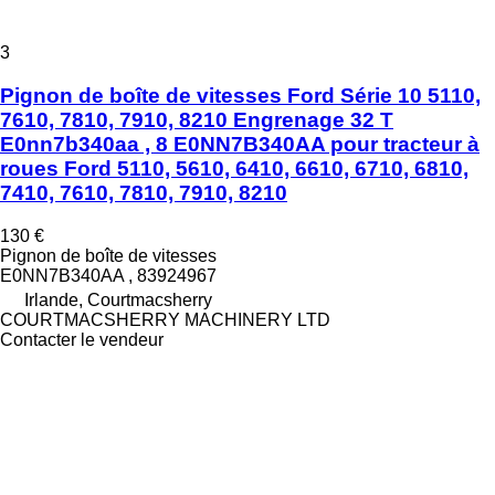
3
Pignon de boîte de vitesses Ford Série 10 5110,
7610, 7810, 7910, 8210 Engrenage 32 T
E0nn7b340aa , 8 E0NN7B340AA pour tracteur à
roues Ford 5110, 5610, 6410, 6610, 6710, 6810,
7410, 7610, 7810, 7910, 8210
130 €
Pignon de boîte de vitesses
E0NN7B340AA , 83924967
Irlande, Courtmacsherry
COURTMACSHERRY MACHINERY LTD
Contacter le vendeur