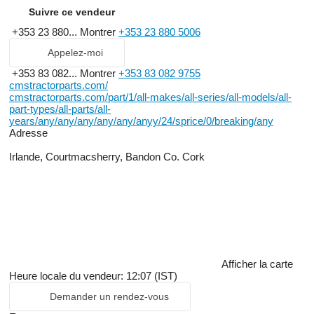
Suivre ce vendeur
+353 23 880...
Montrer
+353 23 880 5006
Appelez-moi
+353 83 082...
Montrer
+353 83 082 9755
cmstractorparts.com/
cmstractorparts.com/part/1/all-makes/all-series/all-models/all-
part-types/all-parts/all-
years/any/any/any/any/any/anyy/24/sprice/0/breaking/any
Adresse
Irlande, Courtmacsherry, Bandon Co. Cork
Afficher la carte
Heure locale du vendeur: 12:07 (IST)
Demander un rendez-vous