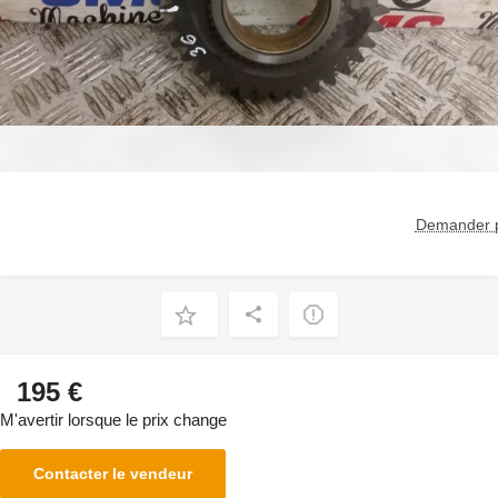
Demander p
195 €
M'avertir lorsque le prix change
Contacter le vendeur