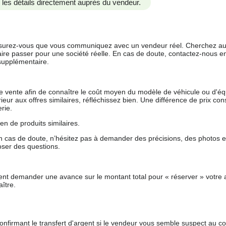
us les détails directement auprès du vendeur.
 assurez-vous que vous communiquez avec un vendeur réel. Cherchez au
aire passer pour une société réelle. En cas de doute, contactez-nous en 
supplémentaire.
 de vente afin de connaître le coût moyen du modèle de véhicule ou d'
férieur aux offres similaires, réfléchissez bien. Une différence de prix co
rie.
en de produits similaires.
 cas de doute, n’hésitez pas à demander des précisions, des photos 
oser des questions.
nt demander une avance sur le montant total pour « réserver » votre a
ître.
nfirmant le transfert d'argent si le vendeur vous semble suspect au c