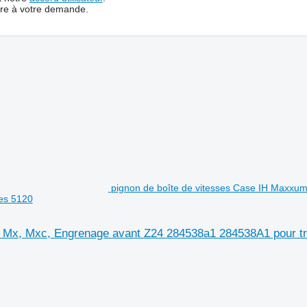
dre à votre demande.
pignon de boîte de vitesses Case IH Maxxum
es 5120
 Mx, Mxc, Engrenage avant Z24 284538a1 284538A1 pour tr