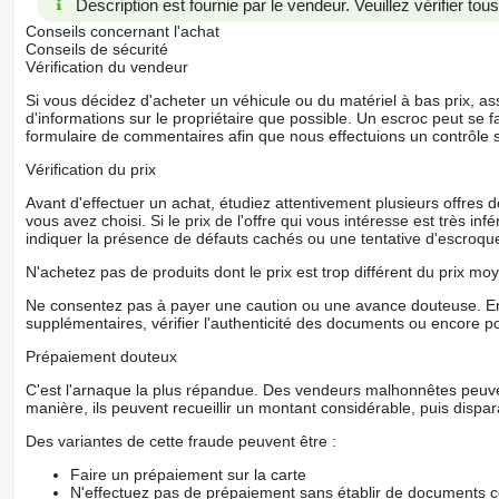
Description est fournie par le vendeur. Veuillez vérifier to
Conseils concernant l'achat
Conseils de sécurité
Vérification du vendeur
Si vous décidez d'acheter un véhicule ou du matériel à bas prix,
d'informations sur le propriétaire que possible. Un escroc peut se f
formulaire de commentaires afin que nous effectuions un contrôle 
Vérification du prix
Avant d'effectuer un achat, étudiez attentivement plusieurs offres
vous avez choisi. Si le prix de l'offre qui vous intéresse est très in
indiquer la présence de défauts cachés ou une tentative d'escroque
N'achetez pas de produits dont le prix est trop différent du prix moy
Ne consentez pas à payer une caution ou une avance douteuse. En
supplémentaires, vérifier l'authenticité des documents ou encore p
Prépaiement douteux
C'est l'arnaque la plus répandue. Des vendeurs malhonnêtes peuve
manière, ils peuvent recueillir un montant considérable, puis dispara
Des variantes de cette fraude peuvent être :
Faire un prépaiement sur la carte
N'effectuez pas de prépaiement sans établir de documents co