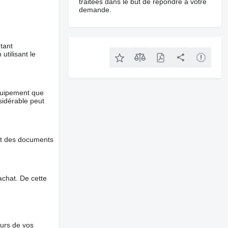
traitées dans le but de répondre à votre
demande.
tant
utilisant le
équipement que
nsidérable peut
et des documents
chat. De cette
ours de vos