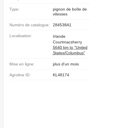
Type:
pignon de boîte de
vitesses
Numéro de catalogue:
284538A1
Localisation:
Irlande
Courtmacsherry
5640 km to "United
States/Columbus"
Mise en ligne:
plus d'un mois
Agroline ID:
KL48174