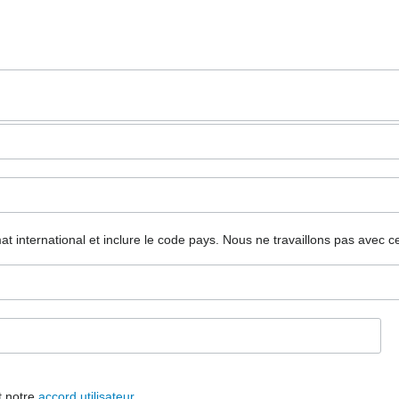
mat international et inclure le code pays.
Nous ne travaillons pas avec c
t notre
accord utilisateur
.