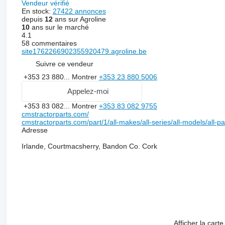
Vendeur vérifié
En stock:
27422 annonces
depuis
12
ans sur Agroline
10
ans sur le marché
4.1
58 commentaires
site1762266902355920479.agroline.be
Suivre ce vendeur
+353 23 880...
Montrer
+353 23 880 5006
Appelez-moi
+353 83 082...
Montrer
+353 83 082 9755
cmstractorparts.com/
cmstractorparts.com/part/1/all-makes/all-series/all-models/all-p
Adresse
Irlande, Courtmacsherry, Bandon Co. Cork
Afficher la carte