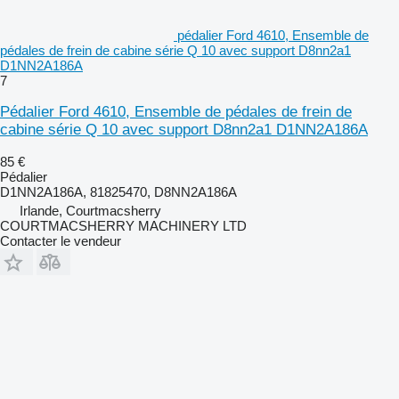
pédalier Ford 4610, Ensemble de
pédales de frein de cabine série Q 10 avec support D8nn2a1
D1NN2A186A
7
Pédalier Ford 4610, Ensemble de pédales de frein de
cabine série Q 10 avec support D8nn2a1 D1NN2A186A
85 €
Pédalier
D1NN2A186A, 81825470, D8NN2A186A
Irlande, Courtmacsherry
COURTMACSHERRY MACHINERY LTD
Contacter le vendeur