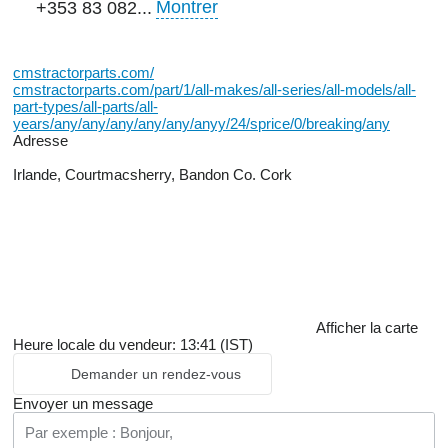
Montrer
+353 83 082...
cmstractorparts.com/
cmstractorparts.com/part/1/all-makes/all-series/all-models/all-
part-types/all-parts/all-
years/any/any/any/any/any/anyy/24/sprice/0/breaking/any
Adresse
Irlande, Courtmacsherry, Bandon Co. Cork
Afficher la carte
Heure locale du vendeur: 13:41 (IST)
Demander un rendez-vous
Envoyer un message