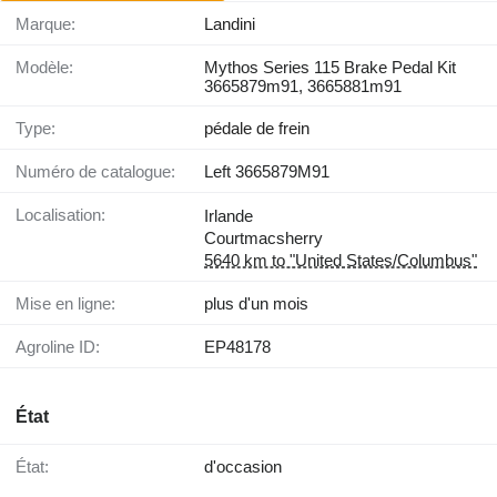
Marque:
Landini
Modèle:
Mythos Series 115 Brake Pedal Kit
3665879m91, 3665881m91
Type:
pédale de frein
Numéro de catalogue:
Left 3665879M91
Localisation:
Irlande
Courtmacsherry
5640 km to "United States/Columbus"
Mise en ligne:
plus d'un mois
Agroline ID:
EP48178
État
État:
d'occasion