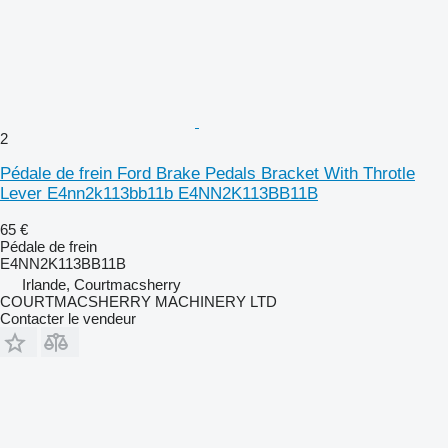
2
Pédale de frein Ford Brake Pedals Bracket With Throtle
Lever E4nn2k113bb11b E4NN2K113BB11B
65 €
Pédale de frein
E4NN2K113BB11B
Irlande, Courtmacsherry
COURTMACSHERRY MACHINERY LTD
Contacter le vendeur