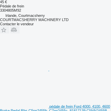
45 €
Pédale de frein
3304805M92
Irlande, Courtmacsherry
COURTMACSHERRY MACHINERY LTD
Contacter le vendeur
pédale de frein Ford 4000, 4100, 4600
Brake Pedal Rhs C5nn2455b, C7nn2455c, 81817139 C5NN2455B