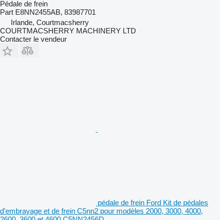
Pédale de frein
Part E8NN2455AB, 83987701
Irlande, Courtmacsherry
COURTMACSHERRY MACHINERY LTD
Contacter le vendeur
pédale de frein Ford Kit de pédales
d'embrayage et de frein C5nn2 pour modèles 2000, 3000, 4000,
2600, 3600 et 4600 C5NN2456D