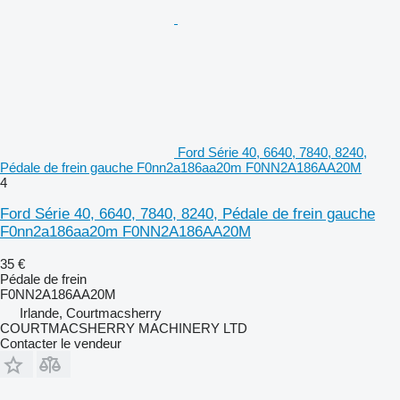
Ford Série 40, 6640, 7840, 8240,
Pédale de frein gauche F0nn2a186aa20m F0NN2A186AA20M
4
Ford Série 40, 6640, 7840, 8240, Pédale de frein gauche
F0nn2a186aa20m F0NN2A186AA20M
35 €
Pédale de frein
F0NN2A186AA20M
Irlande, Courtmacsherry
COURTMACSHERRY MACHINERY LTD
Contacter le vendeur