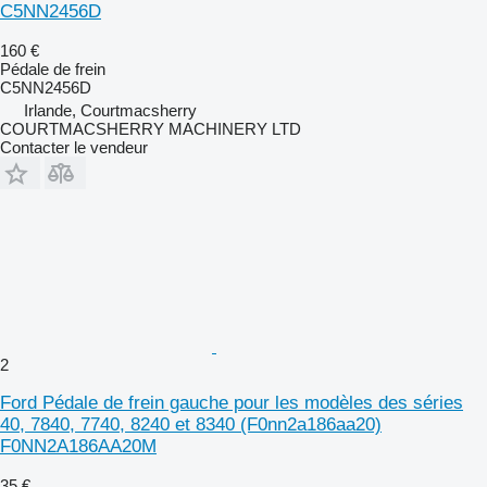
C5NN2456D
160 €
Pédale de frein
C5NN2456D
Irlande, Courtmacsherry
COURTMACSHERRY MACHINERY LTD
Contacter le vendeur
2
Ford Pédale de frein gauche pour les modèles des séries
40, 7840, 7740, 8240 et 8340 (F0nn2a186aa20)
F0NN2A186AA20M
35 €