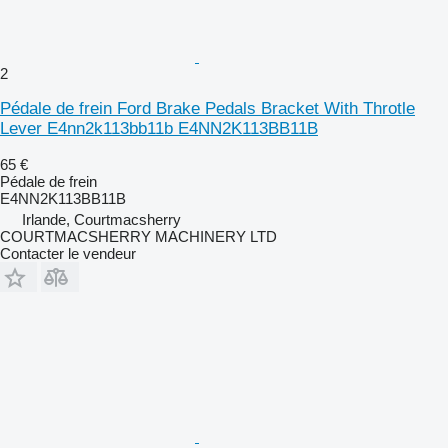
2
Pédale de frein Ford Brake Pedals Bracket With Throtle
Lever E4nn2k113bb11b E4NN2K113BB11B
65 €
Pédale de frein
E4NN2K113BB11B
Irlande, Courtmacsherry
COURTMACSHERRY MACHINERY LTD
Contacter le vendeur