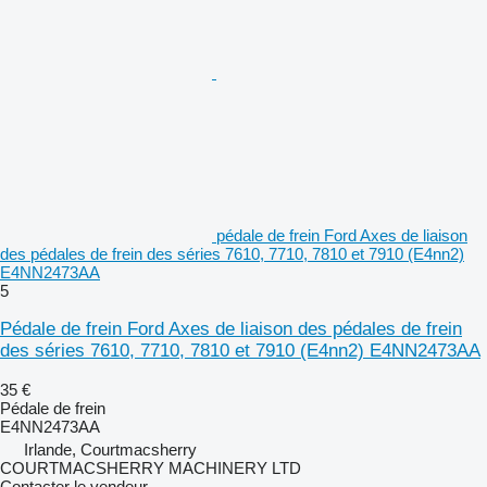
pédale de frein Ford Axes de liaison
des pédales de frein des séries 7610, 7710, 7810 et 7910 (E4nn2)
E4NN2473AA
5
Pédale de frein Ford Axes de liaison des pédales de frein
des séries 7610, 7710, 7810 et 7910 (E4nn2) E4NN2473AA
35 €
Pédale de frein
E4NN2473AA
Irlande, Courtmacsherry
COURTMACSHERRY MACHINERY LTD
Contacter le vendeur