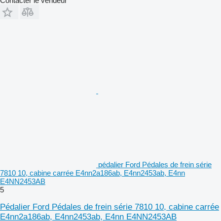
Contacter le vendeur
pédalier Ford Pédales de frein série
7810 10, cabine carrée E4nn2a186ab, E4nn2453ab, E4nn
E4NN2453AB
5
Pédalier Ford Pédales de frein série 7810 10, cabine carrée
E4nn2a186ab, E4nn2453ab, E4nn E4NN2453AB