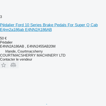
3
Pédalier Ford 10 Series Brake Pedals For Super Q Cab
E4nn2a186ab E4NN2A186AB
50 €
Pédalier
E4NN2A186AB , E4NN2455AB20M
Irlande, Courtmacsherry
COURTMACSHERRY MACHINERY LTD
Contacter le vendeur