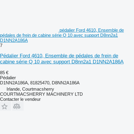
pédalier Ford 4610, Ensemble de
pédales de frein de cabine série Q 10 avec support D8nn2a1
D1NN2A186A
7
Pédalier Ford 4610, Ensemble de pédales de frein de
cabine série Q 10 avec support D8nn2a1 D1NN2A186A
85 €
Pédalier
D1NN2A186A, 81825470, D8NN2A186A
Irlande, Courtmacsherry
COURTMACSHERRY MACHINERY LTD
Contacter le vendeur