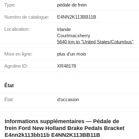
Type:
pédale de frein
Numéro de catalogue:
E4NN2K113BB11B
Localisation:
Irlande
Courtmacsherry
5640 km to "United States/Columbus"
Mise en ligne:
plus d'un mois
Agroline ID:
XR48178
État
État:
d'occasion
Informations supplémentaires — Pédale de
frein Ford New Holland Brake Pedals Bracket
E4nn2k113bb11b E4NN2K113BB11B