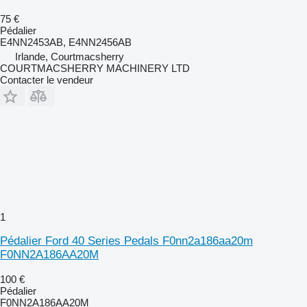
75 €
Pédalier
E4NN2453AB, E4NN2456AB
Irlande, Courtmacsherry
COURTMACSHERRY MACHINERY LTD
Contacter le vendeur
1
Pédalier Ford 40 Series Pedals F0nn2a186aa20m
F0NN2A186AA20M
100 €
Pédalier
F0NN2A186AA20M