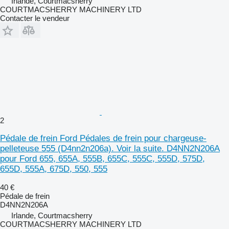
Irlande, Courtmacsherry
COURTMACSHERRY MACHINERY LTD
Contacter le vendeur
2
Pédale de frein Ford Pédales de frein pour chargeuse-
pelleteuse 555 (D4nn2n206a). Voir la suite. D4NN2N206A
pour Ford 655, 655A, 555B, 655C, 555C, 555D, 575D,
655D, 555A, 675D, 550, 555
40 €
Pédale de frein
D4NN2N206A
Irlande, Courtmacsherry
COURTMACSHERRY MACHINERY LTD