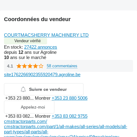
Coordonnées du vendeur
COURTMACSHERRY MACHINERY LTD
Vendeur vérifié
En stock:
27422 annonces
depuis
12
ans sur Agroline
10
ans sur le marché
4.1
58 commentaires
site1762266902355920479.agroline.be
Suivre ce vendeur
+353 23 880...
Montrer
+353 23 880 5006
Appelez-moi
+353 83 082...
Montrer
+353 83 082 9755
cmstractorparts.com/
cmstractorparts.com/part/1/all-makes/all-series/all-models/all-
part-types/all-parts/all-
years/any/any/any/any/any/anyy/24/sprice/0/breaking/any