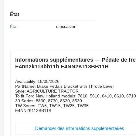
État
État:
d'occasion
Informations supplémentaires — Pédale de fre
E4nn2k113bb11b E4NN2K113BB11B
Availability: 18/05/2026
PartName: Brake Pedals Bracket with Throtle Lever
Style: AGRICULTURE TRACTOR
To fit Ford New Holland models: 7810, 5610, 6410, 6610, 671
30 Series: 8830, 8730, 8630, 8530
TW Series: TW5, TW15, TW25, TW35
E4NN2K113BB11B
Demander des informations supplémentaires