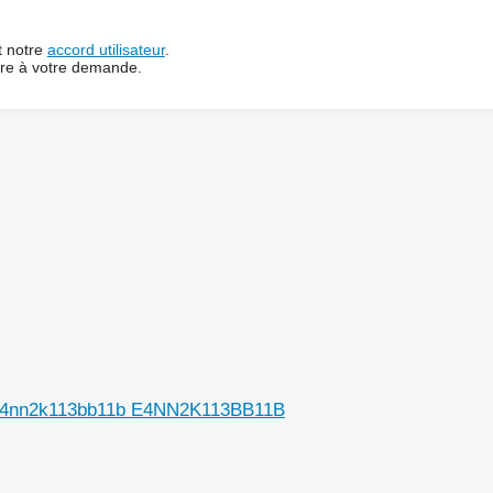
t notre
accord utilisateur
.
dre à votre demande.
t E4nn2k113bb11b E4NN2K113BB11B