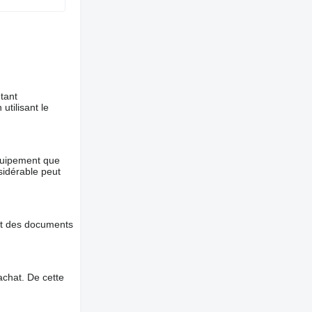
tant
utilisant le
équipement que
nsidérable peut
et des documents
chat. De cette