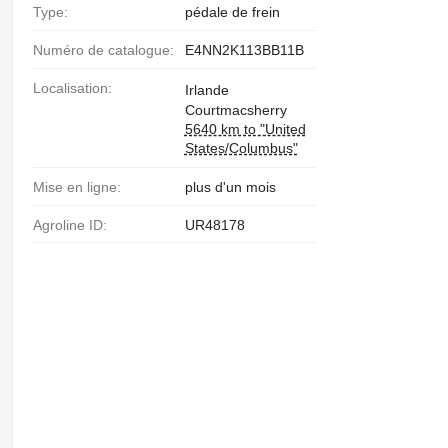
Type:
pédale de frein
Numéro de catalogue:
E4NN2K113BB11B
Localisation:
Irlande
Courtmacsherry
5640 km to "United
States/Columbus"
Mise en ligne:
plus d'un mois
Agroline ID:
UR48178