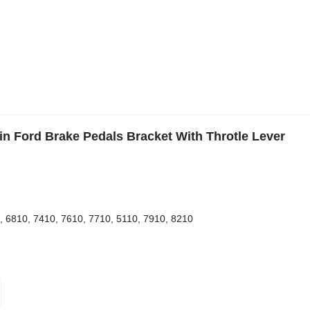
in Ford Brake Pedals Bracket With Throtle Lever
0, 6810, 7410, 7610, 7710, 5110, 7910, 8210