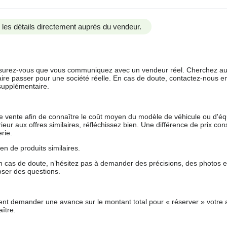
us les détails directement auprès du vendeur.
 assurez-vous que vous communiquez avec un vendeur réel. Cherchez au
aire passer pour une société réelle. En cas de doute, contactez-nous en 
supplémentaire.
 de vente afin de connaître le coût moyen du modèle de véhicule ou d'
férieur aux offres similaires, réfléchissez bien. Une différence de prix co
rie.
en de produits similaires.
 cas de doute, n’hésitez pas à demander des précisions, des photos 
oser des questions.
nt demander une avance sur le montant total pour « réserver » votre a
ître.