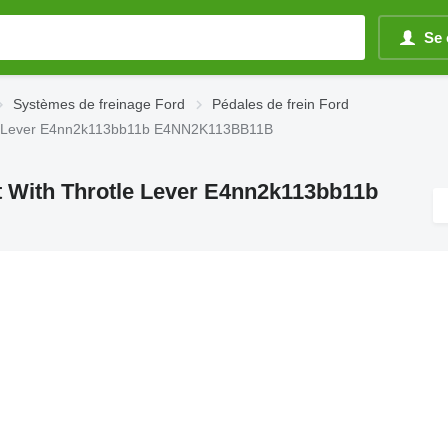
Se 
Systèmes de freinage Ford
Pédales de frein Ford
otle Lever E4nn2k113bb11b E4NN2K113BB11B
t With Throtle Lever E4nn2k113bb11b