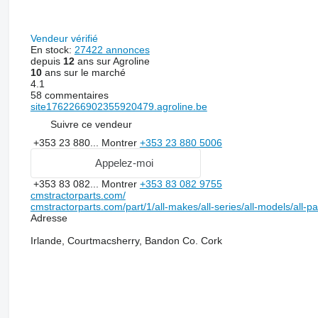
Vendeur vérifié
En stock:
27422 annonces
depuis
12
ans sur Agroline
10
ans sur le marché
4.1
58 commentaires
site1762266902355920479.agroline.be
Suivre ce vendeur
+353 23 880...
Montrer
+353 23 880 5006
Appelez-moi
+353 83 082...
Montrer
+353 83 082 9755
cmstractorparts.com/
cmstractorparts.com/part/1/all-makes/all-series/all-models/all-p
Adresse
Irlande, Courtmacsherry, Bandon Co. Cork