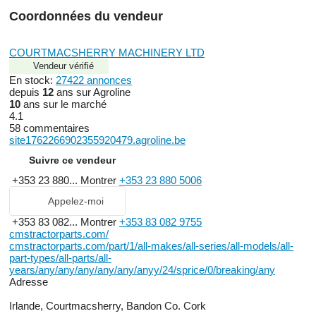
Coordonnées du vendeur
COURTMACSHERRY MACHINERY LTD
Vendeur vérifié
En stock:
27422 annonces
depuis
12
ans sur Agroline
10
ans sur le marché
4.1
58 commentaires
site1762266902355920479.agroline.be
Suivre ce vendeur
+353 23 880...
Montrer
+353 23 880 5006
Appelez-moi
+353 83 082...
Montrer
+353 83 082 9755
cmstractorparts.com/
cmstractorparts.com/part/1/all-makes/all-series/all-models/all-
part-types/all-parts/all-
years/any/any/any/any/any/anyy/24/sprice/0/breaking/any
Adresse
Irlande, Courtmacsherry, Bandon Co. Cork