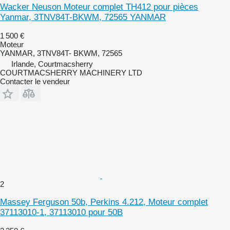
Wacker Neuson Moteur complet TH412 pour pièces
Yanmar, 3TNV84T-BKWM, 72565 YANMAR
1 500 €
Moteur
YANMAR, 3TNV84T- BKWM, 72565
Irlande, Courtmacsherry
COURTMACSHERRY MACHINERY LTD
Contacter le vendeur
2
Massey Ferguson 50b, Perkins 4.212, Moteur complet
37113010-1, 37113010 pour 50B