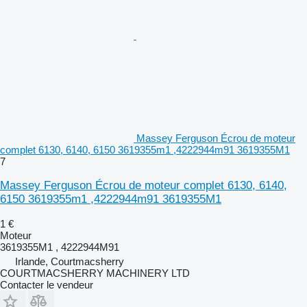
Massey Ferguson Écrou de moteur
complet 6130, 6140, 6150 3619355m1 ,4222944m91 3619355M1
7
Massey Ferguson Écrou de moteur complet 6130, 6140,
6150 3619355m1 ,4222944m91 3619355M1
1 €
Moteur
3619355M1 , 4222944M91
Irlande, Courtmacsherry
COURTMACSHERRY MACHINERY LTD
Contacter le vendeur