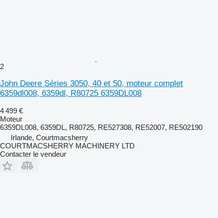
2
John Deere Séries 3050, 40 et 50, moteur complet
6359dl008, 6359dl, R80725 6359DL008
4 499 €
Moteur
6359DL008, 6359DL, R80725, RE527308, RE52007, RE502190
Irlande, Courtmacsherry
COURTMACSHERRY MACHINERY LTD
Contacter le vendeur