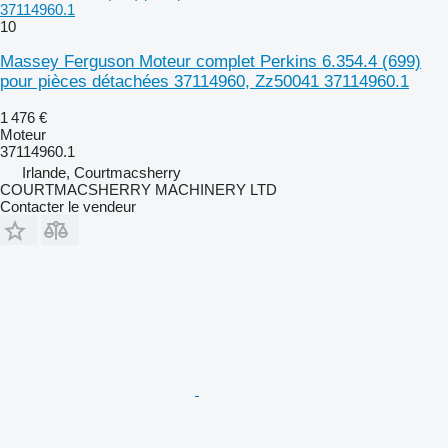
37114960.1
10
Massey Ferguson Moteur complet Perkins 6.354.4 (699)
pour pièces détachées 37114960, Zz50041 37114960.1
1 476 €
Moteur
37114960.1
Irlande, Courtmacsherry
COURTMACSHERRY MACHINERY LTD
Contacter le vendeur