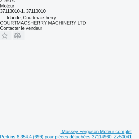
2 250 €
Moteur
37113010-1, 37113010
Irlande, Courtmacsherry
COURTMACSHERRY MACHINERY LTD
Contacter le vendeur
Massey Ferguson Moteur complet
Perkins 6.354.4 (699) pour pièces détachées 37114960, Zz50041