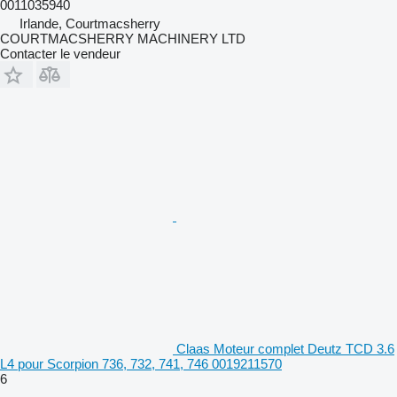
0011035940
Irlande, Courtmacsherry
COURTMACSHERRY MACHINERY LTD
Contacter le vendeur
Claas Moteur complet Deutz TCD 3.6
L4 pour Scorpion 736, 732, 741, 746 0019211570
6