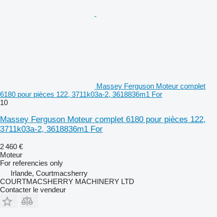
Massey Ferguson Moteur complet
6180 pour pièces 122, 3711k03a-2, 3618836m1 For
10
Massey Ferguson Moteur complet 6180 pour pièces 122,
3711k03a-2, 3618836m1 For
2 460 €
Moteur
For referencies only
Irlande, Courtmacsherry
COURTMACSHERRY MACHINERY LTD
Contacter le vendeur