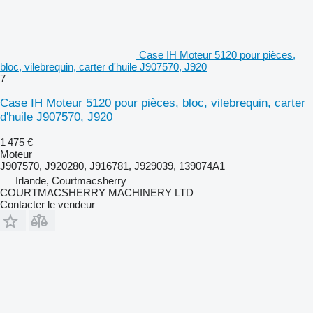
Case IH Moteur 5120 pour pièces,
bloc, vilebrequin, carter d'huile J907570, J920
7
Case IH Moteur 5120 pour pièces, bloc, vilebrequin, carter
d'huile J907570, J920
1 475 €
Moteur
J907570, J920280, J916781, J929039, 139074A1
Irlande, Courtmacsherry
COURTMACSHERRY MACHINERY LTD
Contacter le vendeur