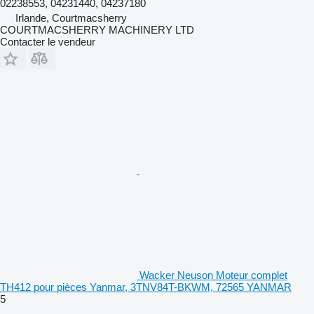
02238553, 04231440, 04237180
Irlande, Courtmacsherry
COURTMACSHERRY MACHINERY LTD
Contacter le vendeur
Wacker Neuson Moteur complet
TH412 pour pièces Yanmar, 3TNV84T-BKWM, 72565 YANMAR
5