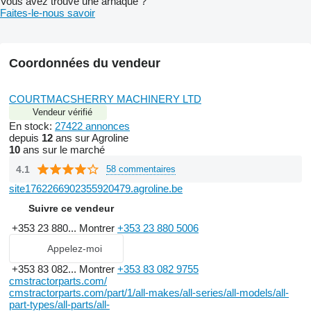
Vous avez trouvé une arnaque ?
Faites-le-nous savoir
Coordonnées du vendeur
COURTMACSHERRY MACHINERY LTD
Vendeur vérifié
En stock:
27422 annonces
depuis
12
ans sur Agroline
10
ans sur le marché
4.1
58 commentaires
site1762266902355920479.agroline.be
Suivre ce vendeur
+353 23 880...
Montrer
+353 23 880 5006
Appelez-moi
+353 83 082...
Montrer
+353 83 082 9755
cmstractorparts.com/
cmstractorparts.com/part/1/all-makes/all-series/all-models/all-
part-types/all-parts/all-