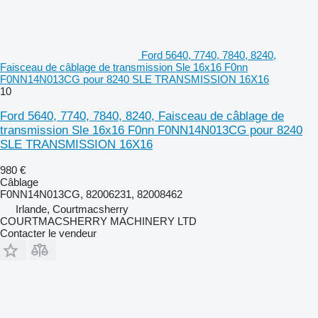
Ford 5640, 7740, 7840, 8240,
Faisceau de câblage de transmission Sle 16x16 F0nn
F0NN14N013CG pour 8240 SLE TRANSMISSION 16X16
10
Ford 5640, 7740, 7840, 8240, Faisceau de câblage de
transmission Sle 16x16 F0nn F0NN14N013CG pour 8240
SLE TRANSMISSION 16X16
980 €
Câblage
F0NN14N013CG, 82006231, 82008462
Irlande, Courtmacsherry
COURTMACSHERRY MACHINERY LTD
Contacter le vendeur