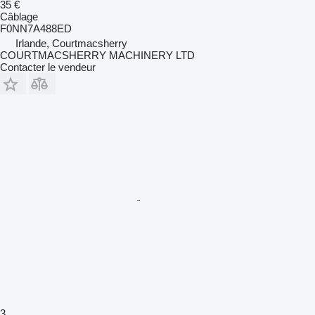
35 €
Câblage
F0NN7A488ED
Irlande, Courtmacsherry
COURTMACSHERRY MACHINERY LTD
Contacter le vendeur
3