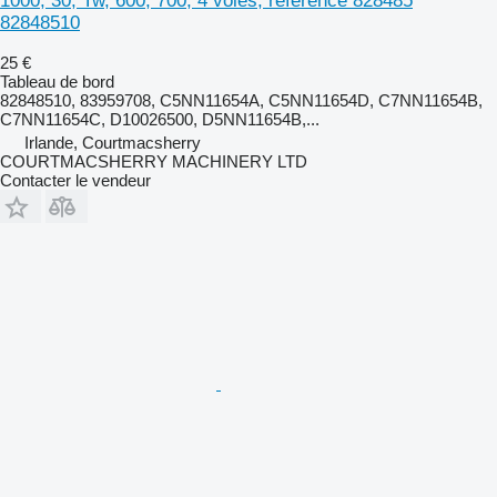
1000, 30, Tw, 600, 700, 4 voies, référence 828485
82848510
25 €
Tableau de bord
82848510, 83959708, C5NN11654A, C5NN11654D, C7NN11654B,
C7NN11654C, D10026500, D5NN11654B,...
Irlande, Courtmacsherry
COURTMACSHERRY MACHINERY LTD
Contacter le vendeur