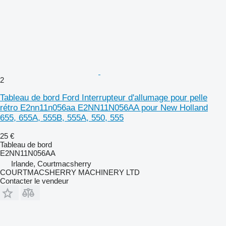
2
Tableau de bord Ford Interrupteur d'allumage pour pelle
rétro E2nn11n056aa E2NN11N056AA pour New Holland
655, 655A, 555B, 555A, 550, 555
25 €
Tableau de bord
E2NN11N056AA
Irlande, Courtmacsherry
COURTMACSHERRY MACHINERY LTD
Contacter le vendeur