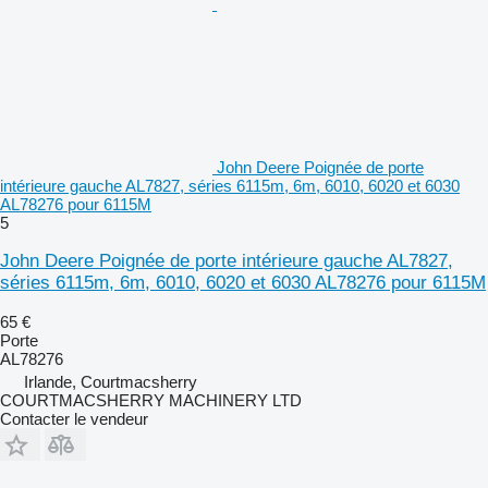
John Deere Poignée de porte
intérieure gauche AL7827, séries 6115m, 6m, 6010, 6020 et 6030
AL78276 pour 6115M
5
John Deere Poignée de porte intérieure gauche AL7827,
séries 6115m, 6m, 6010, 6020 et 6030 AL78276 pour 6115M
65 €
Porte
AL78276
Irlande, Courtmacsherry
COURTMACSHERRY MACHINERY LTD
Contacter le vendeur