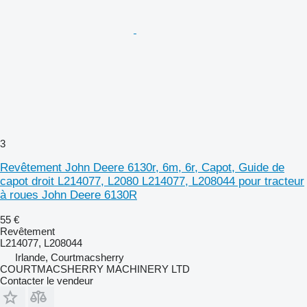
3
Revêtement John Deere 6130r, 6m, 6r, Capot, Guide de
capot droit L214077, L2080 L214077, L208044 pour tracteur
à roues John Deere 6130R
55 €
Revêtement
L214077, L208044
Irlande, Courtmacsherry
COURTMACSHERRY MACHINERY LTD
Contacter le vendeur