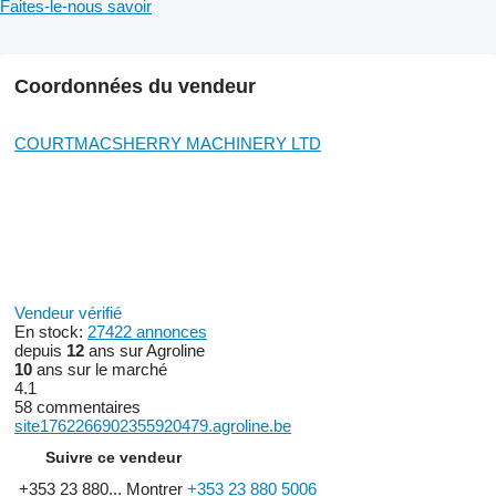
Faites-le-nous savoir
Coordonnées du vendeur
COURTMACSHERRY MACHINERY LTD
Vendeur vérifié
En stock:
27422 annonces
depuis
12
ans sur Agroline
10
ans sur le marché
4.1
58 commentaires
site1762266902355920479.agroline.be
Suivre ce vendeur
+353 23 880...
Montrer
+353 23 880 5006