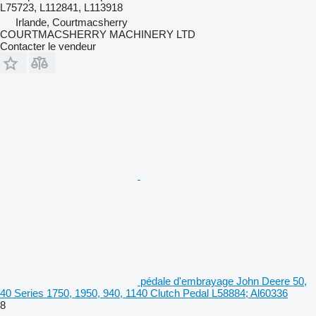
L75723, L112841, L113918
Irlande, Courtmacsherry
COURTMACSHERRY MACHINERY LTD
Contacter le vendeur
pédale d'embrayage John Deere 50,
40 Series 1750, 1950, 940, 1140 Clutch Pedal L58884; Al60336
8