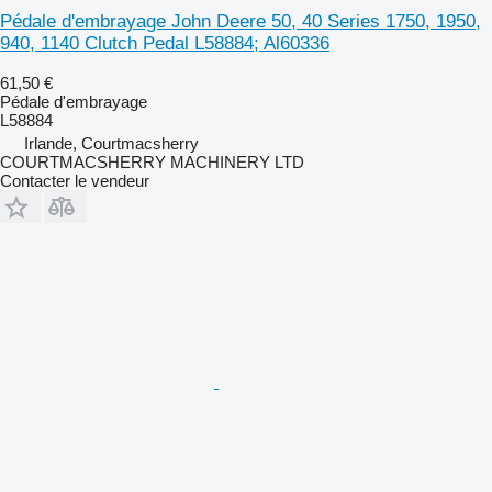
Pédale d'embrayage John Deere 50, 40 Series 1750, 1950,
940, 1140 Clutch Pedal L58884; Al60336
61,50 €
Pédale d'embrayage
L58884
Irlande, Courtmacsherry
COURTMACSHERRY MACHINERY LTD
Contacter le vendeur