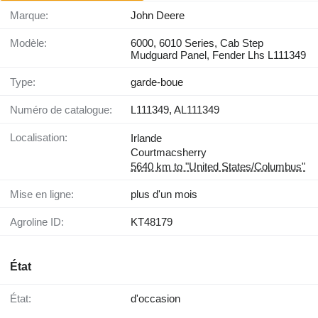
Marque:
John Deere
Modèle:
6000, 6010 Series, Cab Step
Mudguard Panel, Fender Lhs L111349
Type:
garde-boue
Numéro de catalogue:
L111349, AL111349
Localisation:
Irlande
Courtmacsherry
5640 km to "United States/Columbus"
Mise en ligne:
plus d'un mois
Agroline ID:
KT48179
État
État:
d'occasion