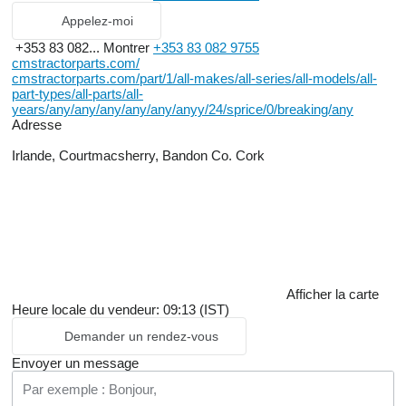
Appelez-moi
+353 83 082...
Montrer
+353 83 082 9755
cmstractorparts.com/
cmstractorparts.com/part/1/all-makes/all-series/all-models/all-
part-types/all-parts/all-
years/any/any/any/any/any/anyy/24/sprice/0/breaking/any
Adresse
Irlande, Courtmacsherry, Bandon Co. Cork
Afficher la carte
Heure locale du vendeur: 09:13 (IST)
Demander un rendez-vous
Envoyer un message