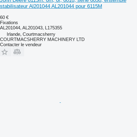
John Deere 6115m. 6m, 6r, 6010, série 6030, ensemble
stabilisateur Al201044 AL201044 pour 6115M
60 €
Fixations
AL201044, AL201043, L175355
Irlande, Courtmacsherry
COURTMACSHERRY MACHINERY LTD
Contacter le vendeur