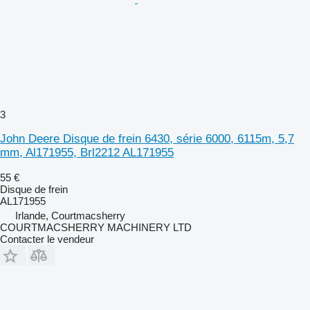
3
John Deere Disque de frein 6430, série 6000, 6115m, 5,7
mm, Al171955, Brl2212 AL171955
55 €
Disque de frein
AL171955
Irlande, Courtmacsherry
COURTMACSHERRY MACHINERY LTD
Contacter le vendeur