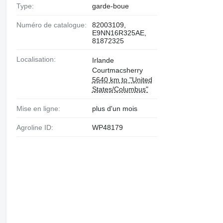
Type:
garde-boue
Numéro de catalogue:
82003109,
E9NN16R325AE,
81872325
Localisation:
Irlande
Courtmacsherry
5640 km to "United
States/Columbus"
Mise en ligne:
plus d'un mois
Agroline ID:
WP48179