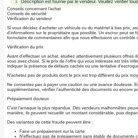
Description est fournie par le vendeur. Veuillez vérifier to
Conseils concernant l'achat
Conseils de sécurité
Vérification du vendeur
Si vous décidez d'acheter un véhicule ou du matériel à bas prix,
d'informations sur le propriétaire que possible. Un escroc peut se f
formulaire de commentaires afin que nous effectuions un contrôle 
Vérification du prix
Avant d'effectuer un achat, étudiez attentivement plusieurs offres
vous avez choisi. Si le prix de l'offre qui vous intéresse est très in
indiquer la présence de défauts cachés ou une tentative d'escroque
N'achetez pas de produits dont le prix est trop différent du prix moy
Ne consentez pas à payer une caution ou une avance douteuse. En
supplémentaires, vérifier l'authenticité des documents ou encore p
Prépaiement douteux
C'est l'arnaque la plus répandue. Des vendeurs malhonnêtes peuve
manière, ils peuvent recueillir un montant considérable, puis dispara
Des variantes de cette fraude peuvent être :
Faire un prépaiement sur la carte
N'effectuez pas de prépaiement sans établir de documents co