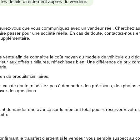
us les détails directement auprès du vendeur.
 assurez-vous que vous communiquez avec un vendeur réel. Cherchez au
aire passer pour une société réelle. En cas de doute, contactez-nous en 
supplémentaire.
 de vente afin de connaître le coût moyen du modèle de véhicule ou d'
férieur aux offres similaires, réfléchissez bien. Une différence de prix co
rie.
en de produits similaires.
 cas de doute, n’hésitez pas à demander des précisions, des photos 
oser des questions.
nt demander une avance sur le montant total pour « réserver » votre a
ître.
nfirmant le transfert d'argent si le vendeur vous semble suspect au c