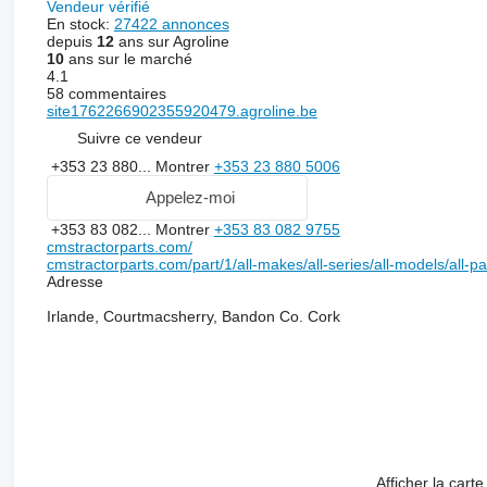
Vendeur vérifié
En stock:
27422 annonces
depuis
12
ans sur Agroline
10
ans sur le marché
4.1
58 commentaires
site1762266902355920479.agroline.be
Suivre ce vendeur
+353 23 880...
Montrer
+353 23 880 5006
Appelez-moi
+353 83 082...
Montrer
+353 83 082 9755
cmstractorparts.com/
cmstractorparts.com/part/1/all-makes/all-series/all-models/all-p
Adresse
Irlande, Courtmacsherry, Bandon Co. Cork
Afficher la carte