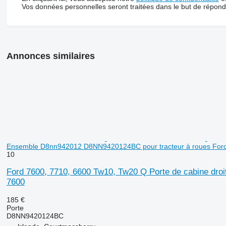
Vos données personnelles seront traitées dans le but de répon
Annonces similaires
Ensemble D8nn942012 D8NN9420124BC pour tracteur à roues For
10
Ford 7600, 7710, 6600 Tw10, Tw20 Q Porte de cabine dr
7600
185 €
Porte
D8NN9420124BC