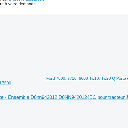
dre à votre demande.
Ford 7600, 7710, 6600 Tw10, Tw20 Q Porte d
d 7600
oite - Ensemble D8nn942012 D8NN9420124BC pour tracteur à