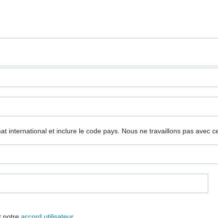
mat international et inclure le code pays.
Nous ne travaillons pas avec c
t notre
accord utilisateur
.