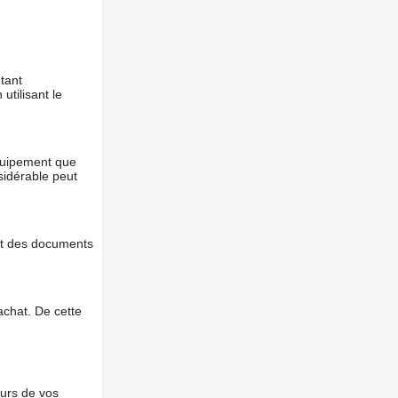
tant
utilisant le
équipement que
nsidérable peut
et des documents
chat. De cette
ours de vos